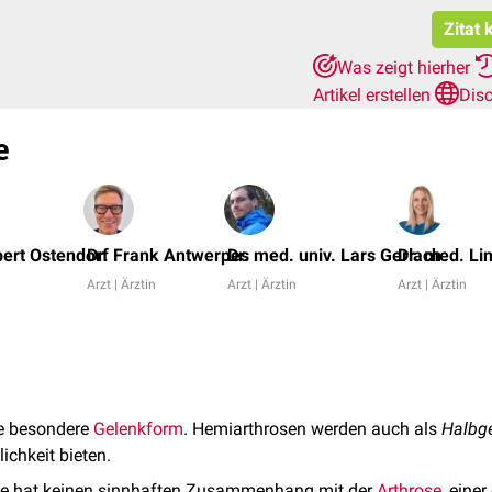
Zitat 
Was zeigt hierher
Artikel erstellen
Dis
e
bert Ostendorf
Dr. Frank Antwerpes
Dr. med. univ. Lars Gerlach
Dr. med. Li
Arzt | Ärztin
Arzt | Ärztin
Arzt | Ärztin
ne besondere
Gelenkform
. Hemiarthrosen werden auch als
Halbg
chkeit bieten.
e hat keinen sinnhaften Zusammenhang mit der
Arthrose
, eine