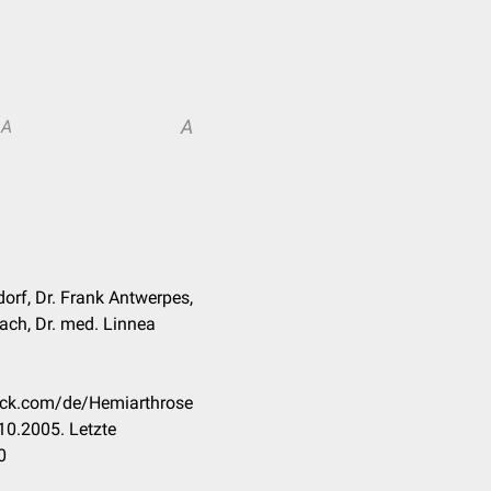
A
A
orf, Dr. Frank Antwerpes,
lach, Dr. med. Linnea
heck.com/de/Hemiarthrose
10.2005. Letzte
0