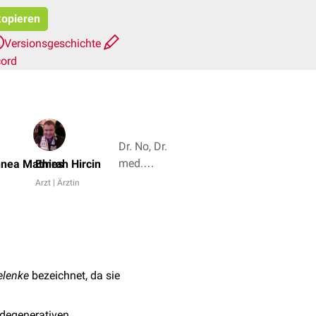
kopieren
Versionsgeschichte
cord
Dr. No, Dr.
med.
nnea Mathies
Emrah Hircin
Norbert
Arzt | Ärztin
Ostendorf
+ 4
elenke
bezeichnet, da sie
r degenerativen