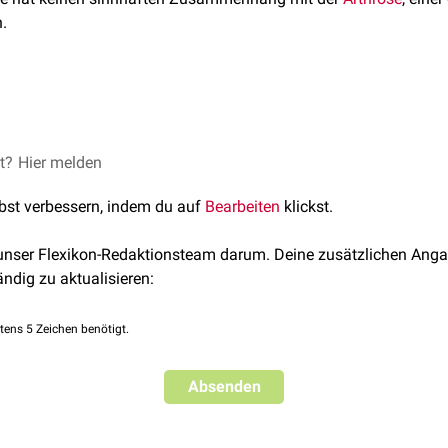
.
rüngliche
Synchondrosen
, bei denen nachträglich ein mit
Synovi
gen
auftritt.
et?
er die
Hier melden
Unkovertebralgelenke
in der
Halswirbelsäule
sind Hemiart
lbst verbessern, indem du auf
Bearbeiten
klickst.
 unser Flexikon-Redaktionsteam darum. Deine zusätzlichen Anga
ändig zu aktualisieren:
tens 5 Zeichen benötigt.
Absenden