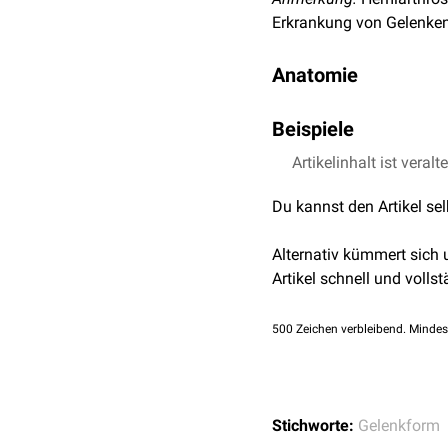
Erkrankung von Gelenken
Anatomie
Hemiarthrosen sind ursp
Beispiele
zwischen den
Knorpelfu
Die
Artikelinhalt ist veralt
Symphysis pubica
od
Du kannst den Artikel se
Alternativ kümmert sich
Artikel schnell und vollst
500
Zeichen verbleibend. Mindes
Stichworte:
Gelenkform