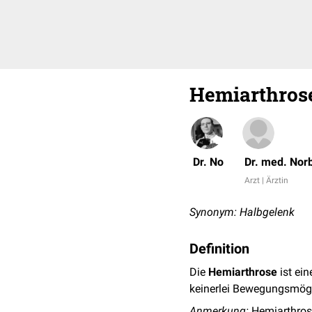
Hemiarthros
Dr. No
Dr. med. Nor
Arzt | Ärztin
Synonym: Halbgelenk
Definition
Die
Hemiarthrose
ist ei
keinerlei Bewegungsmögli
Anmerkung:
Hemiarthros