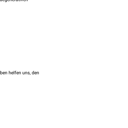
a
ausgefüllter Spalt
hrosen.
ben helfen uns, den