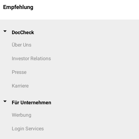
Empfehlung
DocCheck
Über Uns
Investor Relations
Presse
Karriere
Für Unternehmen
Werbung
Login Services