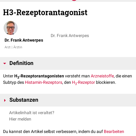
H3-Rezeptorantagonist
Dr. Frank Antwerpes
Dr. Frank Antwerpes
Arzt | Ärztin
Definition
Unter
H
-Rezeptorantagonisten
versteht man
Arzneistoffe
, die einen
3
Subtyp des
Histamin-Rezeptors
, den
H
-Rezeptor
blockieren.
3
Substanzen
Zu den H
-Rezeptorantagonisten zählen:
3
Artikelinhalt ist veraltet?
Ciproxifan
Hier melden
Clobenpropit
Pitolisant
Du kannst den Artikel selbst verbessern, indem du auf
Bearbeiten