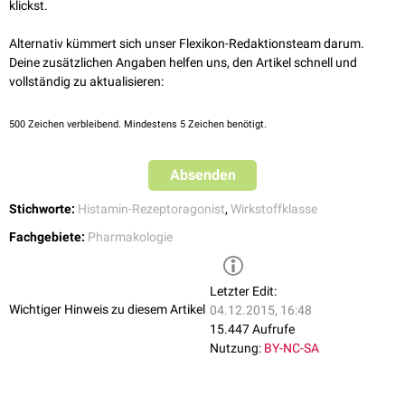
Thioperamid
klickst.
Einige dieser Wirkstoffe haben eine zusätzliche
antagonistische
Wirkung
Alternativ kümmert sich unser Flexikon-Redaktionsteam darum.
am
H
-Rezeptor
.
4
Deine zusätzlichen Angaben helfen uns, den Artikel schnell und
vollständig zu aktualisieren:
500
Zeichen verbleibend. Mindestens 5 Zeichen benötigt.
Absenden
Stichworte:
Histamin-Rezeptoragonist
,
Wirkstoffklasse
Fachgebiete:
Pharmakologie
Letzter Edit:
Wichtiger Hinweis zu diesem Artikel
04.12.2015, 16:48
15.447 Aufrufe
Nutzung:
BY-NC-SA