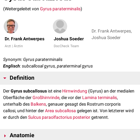
(Weitergeleitet von
Gyrus paraterminalis
)
Dr. Frank Antwerpes,
Joshua Soeder
Dr. Frank Antwerpes
Joshua Soeder
Arzt | Ärztin
DocCheck Team
Synonym: Gyrus paraterminalis
Englisch
: subcallosal gyrus, paraterminal gyrus
Definition
Der
Gyrus subcallosus
ist eine
Hirnwindung
(Gyrus) an der medialen
Oberfläche der
Großhirnrinde
, die vor der
Lamina terminalis
,
unterhalb des
Balkens
, genauer gesagt des Rostrum corporis
callosi, und hinter der
Area subcallosa
gelegen ist. Von letzterer wird
er durch den
Sulcus paraolfactorius posterior
getrennt.
Anatomie