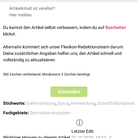
Zusammen mit der Area subcallosa bildet der Gyrus subcallosus die
Area
Artikelinhalt ist veraltet?
praecommissuralis
. Sie setzt sich in das
Indusium griseum
und die
Striae
Hier melden
longitudinales
an der Oberfläche des Balkens fort. Der Gyrus subcallosus
wird als Teil des
limbischen Systems
gewertet.
Du kannst den Artikel selbst verbessern, indem du auf
Bearbeiten
klickst.
Alternativ kümmert sich unser Flexikon-Redaktionsteam darum.
Deine zusätzlichen Angaben helfen uns, den Artikel schnell und
vollständig zu aktualisieren:
500
Zeichen verbleibend. Mindestens 5 Zeichen benötigt.
Absenden
Stichworte:
Gehirnwindung
,
Gyrus
,
Hirnwindung
,
Schnittbildpräparat
Fachgebiete:
Zentralnervensystem
Medianer Sagittalschnitt des Kopfes
Letzter Edit:
Wichtiger Hinweis zu diesem Artikel
21.10.2025, 15:21