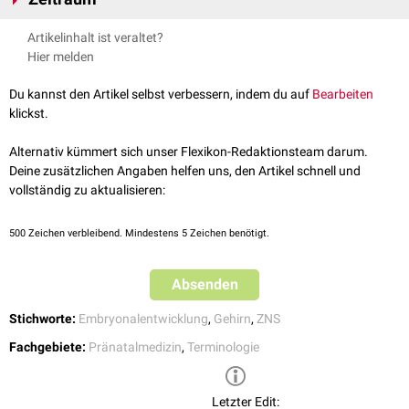
(γύρος, jíros)
für "Windung", "Biegung", "Rundgang", "Runde" bzw. "Rand"
ab.
Die Gyrierung beginnt in etwa im Zeitraum zwischen der 23. und der 25.
Artikelinhalt ist veraltet?
Schwangerschaftswoche
und ist mit der 32. SSW abgeschlossen.
Hier melden
Du kannst den Artikel selbst verbessern, indem du auf
Bearbeiten
klickst.
Alternativ kümmert sich unser Flexikon-Redaktionsteam darum.
Deine zusätzlichen Angaben helfen uns, den Artikel schnell und
vollständig zu aktualisieren:
500
Zeichen verbleibend. Mindestens 5 Zeichen benötigt.
Absenden
Stichworte:
Embryonalentwicklung
,
Gehirn
,
ZNS
Fachgebiete:
Pränatalmedizin
,
Terminologie
Letzter Edit: