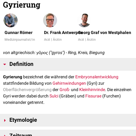
Gyrierung
Gunnar Römer
Dr. Frank Antwerpes
Georg Graf von Westphalen
Medizinjournalist/in
Arzt | Ärztin
Arzt | Ärztin
von altgriechisch: γῦρος ("gyros") - Ring, Kreis, Biegung
Definition
Gyrierung
bezeichnet die während der
Embryonalentwicklung
stattfindende Bildung von
Gehirnwindungen
(Gyri) zur
Oberflächenvergrößerung
der
Groß-
und
Kleinhirnrinde
. Die einzelnen
Gyri werden dabei durch
Sulci
(Gräben) und
Fissurae
(Furchen)
voneinander getrennt.
Etymologie
Der Begriff Gyrierung leitet sich von dem griechischen Wort
Gyrus
Zeitraum