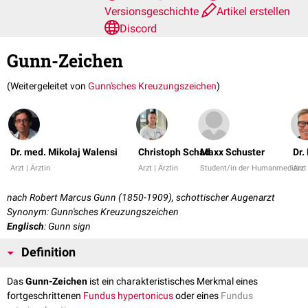
Versionsgeschichte
Artikel erstellen
Discord
Gunn-Zeichen
(Weitergeleitet von
Gunn'sches Kreuzungszeichen
)
Dr. med. Mikolaj Walensi
Christoph Schad
Maxx Schuster
Dr.
Arzt | Ärztin
Arzt | Ärztin
Student/in der Humanmedizin
Arzt
nach Robert Marcus Gunn (1850-1909), schottischer Augenarzt
Synonym: Gunn'sches Kreuzungszeichen
Englisch
: Gunn sign
Definition
Das
Gunn-Zeichen
ist ein charakteristisches Merkmal eines
fortgeschrittenen
Fundus hypertonicus
oder eines
Fundus