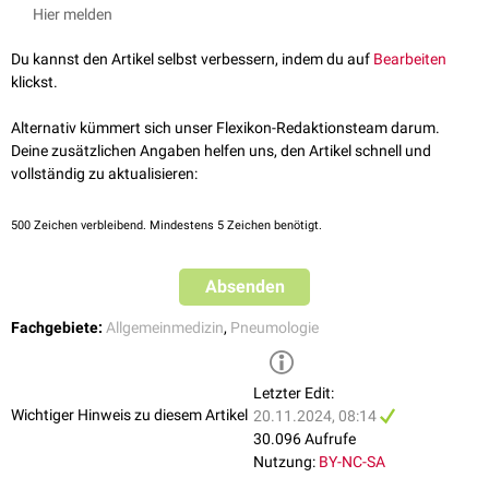
interstitielle Influenzapneumonie
Hier melden
primär-
hämorrhagische
Influenzapneumonie
sekundäre,
bakterielle
Influenzapneumonie
Du kannst den Artikel selbst verbessern, indem du auf
Bearbeiten
klickst.
Die interstitielle Influenzapneumonie manifestiert sich durch diffuse
interstitielle
Infiltrate
, während es bei der primär-hämorrhagische
Alternativ kümmert sich unser Flexikon-Redaktionsteam darum.
Influenzapneumonie zu einem
perakuten
, häufig tödlichen Verlauf mit
Deine zusätzlichen Angaben helfen uns, den Artikel schnell und
Lungenblutungen
kommt. Die bakterielle Influenzapneumonie tritt meist
vollständig zu aktualisieren:
als Segment- oder Lappenpneumonie in Erscheinung.
500
Zeichen verbleibend. Mindestens 5 Zeichen benötigt.
Absenden
Fachgebiete:
Allgemeinmedizin
,
Pneumologie
Letzter Edit:
Wichtiger Hinweis zu diesem Artikel
20.11.2024, 08:14
30.096 Aufrufe
Nutzung:
BY-NC-SA