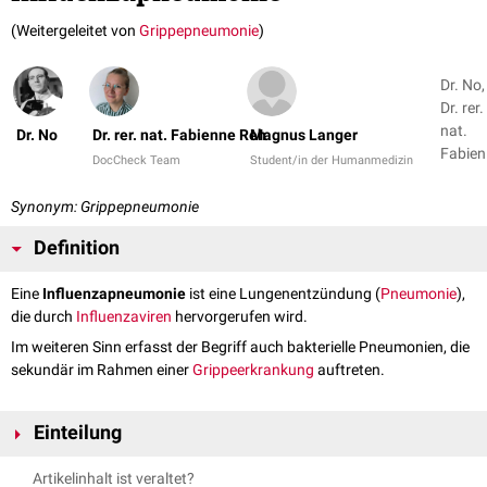
(Weitergeleitet von
Grippepneumonie
)
Dr. No,
Dr. rer.
nat.
Dr. No
Dr. rer. nat. Fabienne Reh
Magnus Langer
Fabien
DocCheck Team
Student/in der Humanmedizin
Reh +
Synonym: Grippepneumonie
Definition
Eine
Influenzapneumonie
ist eine Lungenentzündung (
Pneumonie
),
die durch
Influenzaviren
hervorgerufen wird.
Im weiteren Sinn erfasst der Begriff auch bakterielle Pneumonien, die
sekundär im Rahmen einer
Grippeerkrankung
auftreten.
Einteilung
Man kann drei Formen der Influenzapneumonie unterscheiden:
Artikelinhalt ist veraltet?