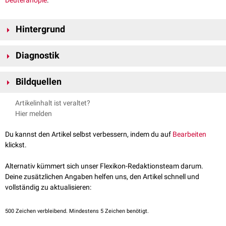
Deuteranopie
.
Hintergrund
Die Deuteranomalie ist eine genetisch bedingte
Dyschromasie
Diagnostik
(Farbfehlsichtigkeit), bei der das Absorptionssektrum der
Zapfen
für die
Wahrnehmung von Grün in Richtung der Rot-Rezeptoren verschoben ist.
Die Deuteranomalie kann mithilfe spezieller
Farbtafeln
, z.B. der
Die Deuteranomalie ist mit Abstand die häufigste
Bildquellen
Farbtafeln nach Ishihara
oder mit einem
Anomaloskop
festgestellt
Farbwahrnehmungsstörung. Das Unterscheidungsvermögen zwischen
werden.
Ishihara-Farbtafeln - Public Domian - gemeinfrei
Rot und Grün ist bei den betroffenen Patienten leicht herabgesetzt.
Artikelinhalt ist veraltet?
Hier melden
Du kannst den Artikel selbst verbessern, indem du auf
Bearbeiten
klickst.
Alternativ kümmert sich unser Flexikon-Redaktionsteam darum.
Deine zusätzlichen Angaben helfen uns, den Artikel schnell und
vollständig zu aktualisieren:
500
Zeichen verbleibend. Mindestens 5 Zeichen benötigt.