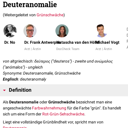
Deuteranomalie
(Weitergeleitet von
Grünschwäche
)
Dr. No
Dr. Frank Antwerpes
Natascha van den Höfel
Michael Vogt
Arzt | Ärztin
DocCheck Team
Arzt | Ärztin
von altgriechisch: δεύτερος ("deuteros") - zweite und ανώμαλος
("anómalos") - ungleich
Synonyme: Deuteroanomalie, Grünschwäche
Englisch
: deuteranomaly
Definition
Als
Deuteranomalie
oder
Grünschwäche
bezeichnet man eine
angeschwächte
Farbwahrnehmung
für die Farbe "grün". Es handelt
sich um eine Form der
Rot-Grün-Sehschwäche
.
Liegt eine vollständige Grünblindheit vor, spricht man von