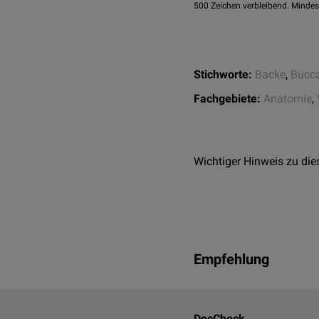
500
Zeichen verbleibend. Mindes
Stichworte:
Backe
,
Bucc
Fachgebiete:
Anatomie
,
Wichtiger Hinweis zu die
Empfehlung
DocCheck