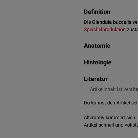
Definition
Die
Glandula buccalis ve
Speichelproduktion
zustä
Anatomie
Die Glandula buccalis ven
Histologie
Die Glandula buccalis ve
Literatur
Drüse dar. Bei den übrig
Artikelinhalt ist veralt
Salomon, Franz-Viktor
Du kannst den Artikel se
Alternativ kümmert sich
Artikel schnell und vollst