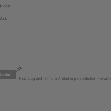
Piccer
Ask
beiten
NEU: Log dich ein, um Artikel in persönlichen Favorit