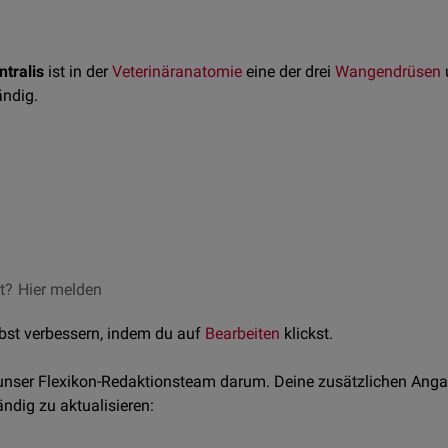
ntralis
ist in der
Veterinäranatomie
eine der drei
Wangendrüsen
u
ndig.
tralis ist im
Unterkiefer
lokalisiert und je nach
Tierart
unterschie
ntralis produziert beim
Schwein
ein gemischtes
Sekret
, beim
Rin
en
Haussäugetieren
liefert die Drüse ein
muköses
Sekret.
et?
, Hans Geyer, and Uwe Gille, eds. Anatomie für die Tiermedizin.
Hier melden
lbst verbessern, indem du auf
Bearbeiten
klickst.
 unser Flexikon-Redaktionsteam darum. Deine zusätzlichen Anga
ändig zu aktualisieren: