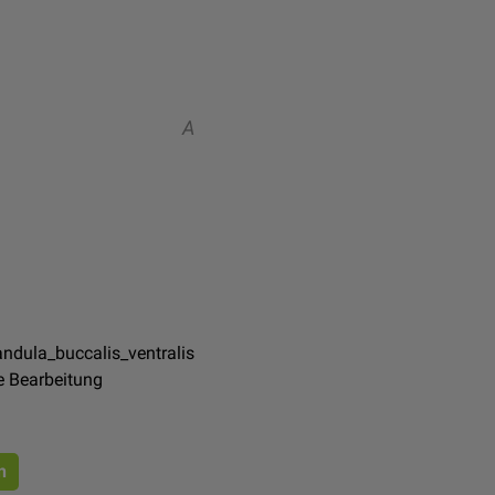
A
ndula_buccalis_ventralis
e Bearbeitung
n