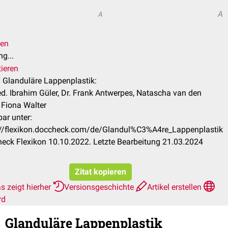
A
A
len
g...
tieren
l Glanduläre Lappenplastik:
ed. Ibrahim Güler, Dr. Frank Antwerpes, Natascha van den
 Fiona Walter
ar unter:
://flexikon.doccheck.com/de/Glandul%C3%A4re_Lappenplastik
eck Flexikon 10.10.2022. Letzte Bearbeitung 21.03.2024
Zitat kopieren
s zeigt hierher
Versionsgeschichte
Artikel erstellen
rd
Glanduläre Lappenplastik