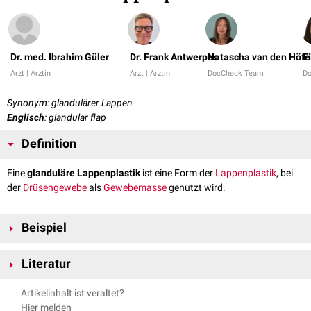
Dr. med. Ibrahim Güler
Dr. Frank Antwerpes
Natascha van den Höfe
F
Arzt | Ärztin
Arzt | Ärztin
DocCheck Team
D
Synonym: glandulärer Lappen
Englisch
: glandular flap
Definition
Eine
glanduläre Lappenplastik
ist eine Form der
Lappenplastik
, bei
der
Drüsengewebe
als
Gewebemasse
genutzt wird.
Beispiel
Ein häufiger Vertreter glandulärer Lappenplastiken ist der
glanduläre
Literatur
Rotationslappen
, der eine
Defektdeckung
im Bereich der
Brust
ermöglicht. Er wird beispielsweise bei der
brusterhaltenden Therapie
im
AWMF-Leitlinie - Interdisziplinäre S3-Leitlinie für die Früherkennung,
Artikelinhalt ist veraltet?
Rahmen eines
Mammakarzinoms
eingesetzt.
Diagnostik, Therapie und Nachsorge des Mammakarzinoms
,
Hier melden