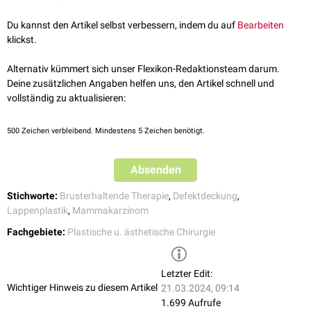
Darüber hinaus wird ein gandulärer Lappen beim
Unfurling
zur
abgerufen am 11.10.2022
Behandlung einer
tubulären Brust
geschaffen.
Du kannst den Artikel selbst verbessern, indem du auf
Bearbeiten
klickst.
Alternativ kümmert sich unser Flexikon-Redaktionsteam darum.
Deine zusätzlichen Angaben helfen uns, den Artikel schnell und
vollständig zu aktualisieren:
500
Zeichen verbleibend. Mindestens 5 Zeichen benötigt.
Absenden
Stichworte:
Brusterhaltende Therapie
,
Defektdeckung
,
Lappenplastik
,
Mammakarzinom
Fachgebiete:
Plastische u. ästhetische Chirurgie
Letzter Edit:
Wichtiger Hinweis zu diesem Artikel
21.03.2024, 09:14
1.699 Aufrufe