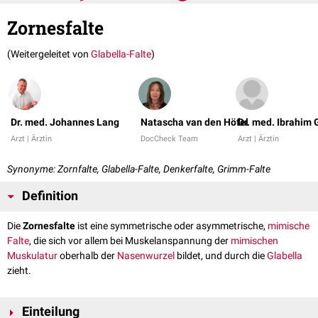
Zornesfalte
(Weitergeleitet von
Glabella-Falte
)
Dr. med. Johannes Lang
Natascha van den Höfel
Dr. med. Ibrahim 
Arzt | Ärztin
DocCheck Team
Arzt | Ärztin
Synonyme: Zornfalte, Glabella-Falte, Denkerfalte, Grimm-Falte
Definition
Die
Zornesfalte
ist eine symmetrische oder asymmetrische,
mimische
Falte
, die sich vor allem bei Muskelanspannung der
mimischen
Muskulatur
oberhalb der
Nasenwurzel
bildet, und durch die
Glabella
zieht.
Einteilung