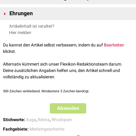
daraus erfolgten in den folgenden Jahren zahlreiche
George Wald widmete sich insbesondere der
biochemischen
und
Forschungsaufenthalte, u. a. in Heidelberg bei Fritz Meyerhof, in Berlin
Ehrungen
physiologischen Signalverarbeitung im
Auge
bzw. der
Retina
. Dabei gilt
bei Otto Wardorf, sowie in Zürich bei Paul Karrer. 1933 musste George
die Entdeckung der Funktion von Vitamin A und des
Sehpurpurs
beim
1950: Wahl zum Mitlglied der National Academy of Sciences
Wald seine Forschungen in Deutschland abbrechen, da er sich als Jude
Artikelinhalt ist veraltet?
Sehprozess
als bedeutendste wissenschaftliche Errungenschaft von
1953: Albert Lasker Award for Basic Medical Research
der Verfolgung durch die Nationalsozialisten ausgeliefert sah. Zurück in
Hier melden
Wald.
1967: Nobelpreis für Physiologie oder Medizin
den USA folgten Tätigkeiten an der University of Chicago, sowie an der
Harvard University. An letzterer erfolgte die Ernennung zum ordentlichen
Du kannst den Artikel selbst verbessern, indem du auf
Bearbeiten
Professor.
klickst.
Alternativ kümmert sich unser Flexikon-Redaktionsteam darum.
Deine zusätzlichen Angaben helfen uns, den Artikel schnell und
vollständig zu aktualisieren:
500
Zeichen verbleibend. Mindestens 5 Zeichen benötigt.
Absenden
Stichworte:
Auge
,
Retina
,
Rhodopsin
Fachgebiete:
Medizingeschichte