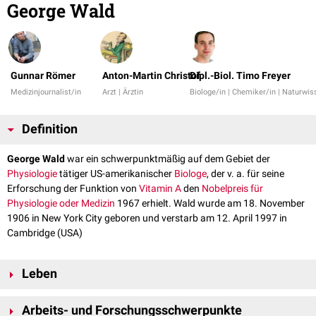
George Wald
Gunnar Römer
Anton-Martin Christof
Dipl.-Biol. Timo Freyer
Medizinjournalist/in
Arzt | Ärztin
Biologe/in | Chemiker/in | Naturwis
Definition
George Wald
war ein schwerpunktmäßig auf dem Gebiet der
Physiologie
tätiger US-amerikanischer
Biologe
, der v. a. für seine
Erforschung der Funktion von
Vitamin A
den
Nobelpreis für
Physiologie oder Medizin
1967 erhielt. Wald wurde am 18. November
1906 in New York City geboren und verstarb am 12. April 1997 in
Cambridge (USA)
Leben
Im Jahr 1932 erfolgte die
Promotion
an der Columbia University zum
Arbeits- und Forschungsschwerpunkte
PhD. Schwerpunkt seiner
Doktorarbeit
war die Zoologie. Im Anschluss