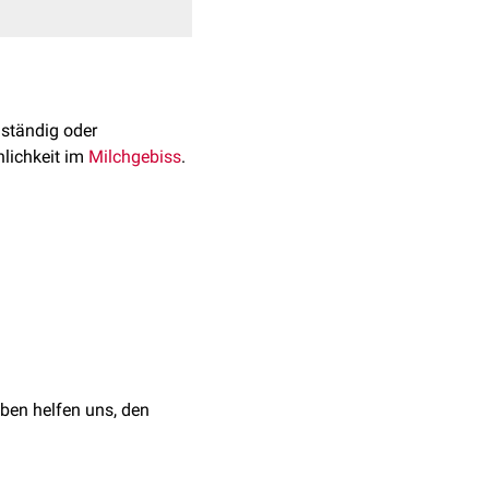
lständig oder
lichkeit im
Milchgebiss
.
ontischen
Zahns. Dies
alien der Zahnform
esammte Krone umfassen.
ben helfen uns, den
tändige Teilung ist meist