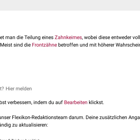
et man die Teilung eines
Zahnkeimes
, wobei diese entweder vol
 Meist sind die
Frontzähne
betroffen und mit höherer Wahrschein
eilung eines Zahnkeims kommt es zur Bildung eines neuen
hyperd
et?
; Konservierende Zahnheilkunde und Parodontologie (2010);
Hier melden
Anom
ie
bezeichnet.
lbst verbessern, indem du auf
Bearbeiten
klickst.
ung kann nur den
inzisalen
Schmelz
, Teile der Krone oder die g
 unser Flexikon-Redaktionsteam darum. Deine zusätzlichen Anga
e gespaltener Zahn, der sogenannte
Dens geminatus
. Die unvolls
ändig zu aktualisieren:
r Mitte des Zahnes erkennbar.