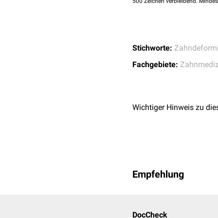
500
Zeichen verbleibend. Mindes
Stichworte:
Zahndeformi
Fachgebiete:
Zahnmediz
Wichtiger Hinweis zu die
Empfehlung
DocCheck