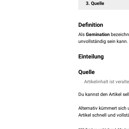
3
Quelle
Definition
Als
Gemination
bezeichn
unvollständig sein kann.
Einteilung
Vollständige Teilung
Quelle
Bei der vollständigen T
Artikelinhalt ist veralt
Gängler, Peter et al.
wird auch als
Schizodont
Du kannst den Artikel se
Unvollständige Teilung
Die unvollständige Teil
Alternativ kümmert sich
Es entsteht ein teilweis
Artikel schnell und vollst
anhand einer Kerbe in de