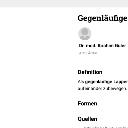
Gegenläufige
Dr. med. Ibrahim Güler
Arzt | Ärztin
Definition
Als
gegenläufige Lappen
aufeinander zubewegen. 
Formen
Gegenläufiger
Rotati
Quellen
Gegenläufige
Z-Plast
Gegenläufiger
Dehnu