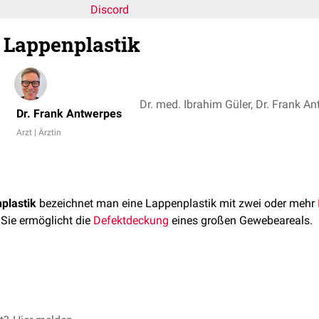
Discord
 Lappenplastik
Dr. med. Ibrahim Güler, Dr. Frank A
Dr. Frank Antwerpes
Arzt | Ärztin
plastik
bezeichnet man eine Lappenplastik mit zwei oder mehr
Sie ermöglicht die
Defektdeckung
eines großen Gewebeareals.
onslappen
ik
ngslappen