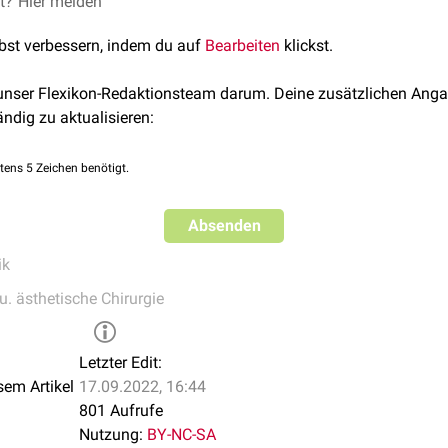
et?
 R. Operative Skalpdefekte. Wege zum Verschluss [Surgical wo
Hier melden
iebelappen
 Hautarzt. 2011 May;62(5):354-61. German. doi: 10.1007/s0010
lbst verbessern, indem du auf
Bearbeiten
klickst.
. Dermopix(r) Und Die Hautchirurgie (2008th ed.). Steinkopff Da
rmann, Peter (2018). Geschickte Positionierung Burowscher Drei
 unser Flexikon-Redaktionsteam darum. Deine zusätzlichen Anga
ästhetisch ansprechenden Verschluss multipler Defekte nach 
ändig zu aktualisieren:
n Dermatologischen Gesellschaft, 16(9), 1166–1169. doi:10.1
tens 5 Zeichen benötigt.
Absenden
ik
u. ästhetische Chirurgie
Letzter Edit:
sem Artikel
17.09.2022, 16:44
801 Aufrufe
Nutzung:
BY-NC-SA