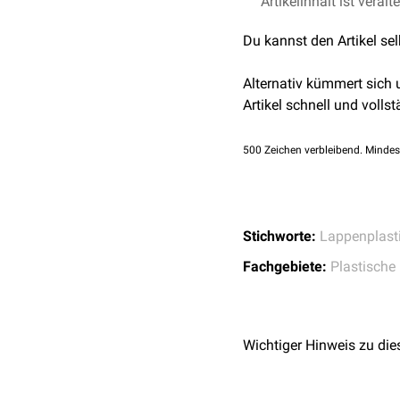
Artikelinhalt ist veralt
Meissner M, Kaufmann
Gegenläufiger
Versch
Methods of closure].
Du kannst den Artikel se
Breuninger, H. (2008)
Volz, Andreas; Häuse
Alternativ kümmert sich
Lappenplastiken zum 
Artikel schnell und vollst
Journal der Deutsche
500
Zeichen verbleibend. Mindes
Stichworte:
Lappenplast
Fachgebiete:
Plastische 
Wichtiger Hinweis zu die