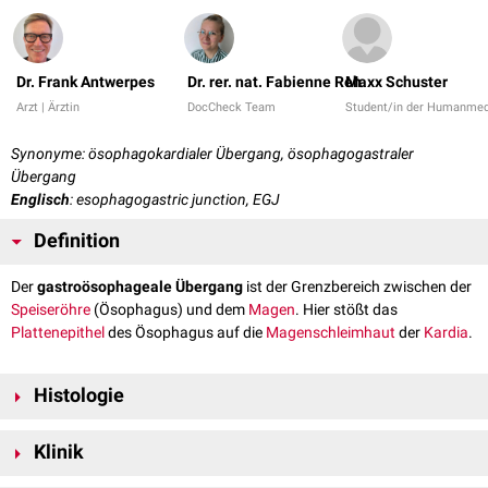
Dr. Frank Antwerpes
Dr. rer. nat. Fabienne Reh
Maxx Schuster
Arzt | Ärztin
DocCheck Team
Student/in der Humanmed
Synonyme: ösophagokardialer Übergang, ösophagogastraler
Übergang
Englisch
: esophagogastric junction, EGJ
Definition
Der
gastroösophageale Übergang
ist der Grenzbereich zwischen der
Speiseröhre
(Ösophagus) und dem
Magen
. Hier stößt das
Plattenepithel
des Ösophagus auf die
Magenschleimhaut
der
Kardia
.
Histologie
Im gastroösophagealen Übergang liegt die
Ora serrata
des Magens,
Klinik
auch
Z-Linie
genannt. Sie entsteht durch das wellenförmige
Aufeinandertreffen der beiden Epithelgewebe. Das hellere Plattenepithel
Bei der
gastroösophagealen Refluxkrankheit
(GERD) kommt es durch die