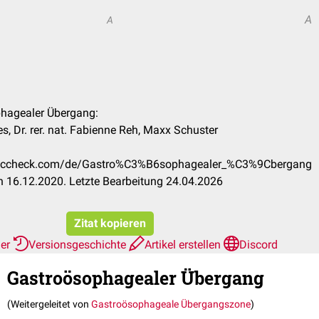
A
A
phagealer Übergang:
s, Dr. rer. nat. Fabienne Reh, Maxx Schuster
n.doccheck.com/de/Gastro%C3%B6sophagealer_%C3%9Cbergang
 16.12.2020. Letzte Bearbeitung 24.04.2026
Zitat kopieren
her
Versionsgeschichte
Artikel erstellen
Discord
Gastroösophagealer Übergang
(Weitergeleitet von
Gastroösophageale Übergangszone
)