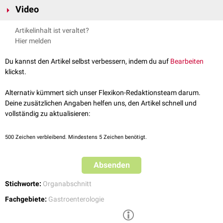
des Ösophagus setzt sich deutlich von der dunkleren Magenschleimhaut
Video
Einwirkung des aggressiven
Magensafts
im Bereich des
ab.
gastroösophagealen Übergangs zu Gewebeveränderungen, die man als
Artikelinhalt ist veraltet?
Barrett-Metaplasie
bezeichnet. Sie kann zum Ausgangspunkt eines
Hier melden
Adenokarzinoms des gastroösophagealen Übergangs
(AEG) werden.
Du kannst den Artikel selbst verbessern, indem du auf
Bearbeiten
klickst.
Alternativ kümmert sich unser Flexikon-Redaktionsteam darum.
Deine zusätzlichen Angaben helfen uns, den Artikel schnell und
vollständig zu aktualisieren:
500
Zeichen verbleibend. Mindestens 5 Zeichen benötigt.
Endoskopie der Z-Linie
Absenden
Stichworte:
Organabschnitt
Fachgebiete:
Gastroenterologie