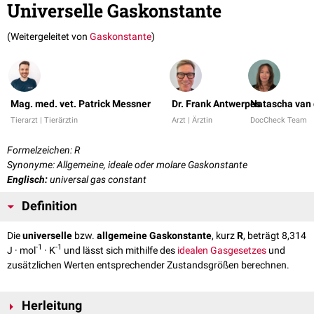
Universelle Gaskonstante
(Weitergeleitet von
Gaskonstante
)
Mag. med. vet. Patrick Messner
Dr. Frank Antwerpes
Natascha van 
Tierarzt | Tierärztin
Arzt | Ärztin
DocCheck Team
Formelzeichen: R
Synonyme: Allgemeine, ideale oder molare Gaskonstante
Englisch:
universal gas constant
Definition
Die
universelle
bzw.
allgemeine Gaskonstante
, kurz
R
, beträgt 8,314
-1
-1
J · mol
· K
und lässt sich mithilfe des
idealen Gasgesetzes
und
zusätzlichen Werten entsprechender Zustandsgrößen berechnen.
Herleitung