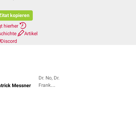
Zitat kopieren
t hierher
schichte
Artikel
Discord
Dr. No, Dr.
Frank
atrick Messner
Antwerpes
+ 4