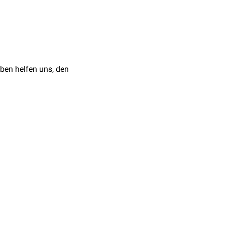
ale
Mikrofilamente
bildet.
e
Bedingungen anpassen
ben helfen uns, den