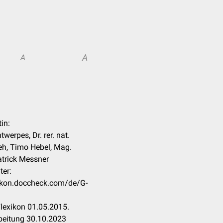
A
A
tin:
twerpes, Dr. rer. nat.
eh, Timo Hebel, Mag.
atrick Messner
ter:
xikon.doccheck.com/de/G-
lexikon 01.05.2015.
beitung 30.10.2023