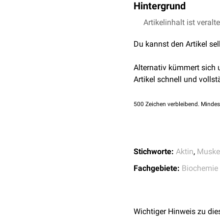
Hintergrund
G-Aktine werden unter
Artikelinhalt ist veralt
A
Dieser Prozess ist
reversi
Du kannst den Artikel se
kann. Er spielt eine wicht
siehe auch:
Aktin
Alternativ kümmert sich
Artikel schnell und vollst
500
Zeichen verbleibend. Mindes
Stichworte:
Aktin
,
Muske
Fachgebiete:
Biochemie
Wichtiger Hinweis zu die