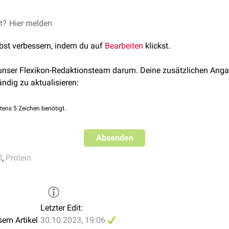
et?
TP
-Verbrauch zum
Hier melden
polymeren
F-Aktin
verknüpft, das
doppelhelik
bel
, wodurch sich das
Zytoskelett
schnell an veränderte
zellulär
lbst verbessern, indem du auf
Bearbeiten
klickst.
ige Rolle bei der
Zellmorpholgie
, -
teilung
und -
beweglichkeit
.
 unser Flexikon-Redaktionsteam darum. Deine zusätzlichen Anga
ändig zu aktualisieren:
tens 5 Zeichen benötigt.
Absenden
l
,
Protein
Letzter Edit:
sem Artikel
30.10.2023, 19:06