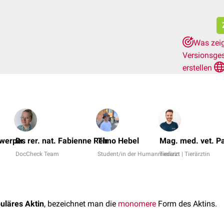
Was zeig
Versionsge
erstellen
twerpes
Dr. rer. nat. Fabienne Reh
Timo Hebel
Mag. med. vet. P
DocCheck Team
Student/in der Humanmedizin
Tierarzt | Tierärztin
uläres Aktin
, bezeichnet man die
monomere
Form des Aktins.