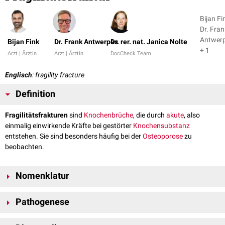
Bijan Fi
Dr. Fran
Antwer
Bijan Fink
Dr. Frank Antwerpes
Dr. rer. nat. Janica Nolte
+ 1
Arzt | Ärztin
Arzt | Ärztin
DocCheck Team
Englisch
: fragility fracture
Definition
Fragilitätsfrakturen
sind
Knochenbrüche
, die durch
akute
, also
einmalig einwirkende Kräfte bei gestörter
Knochensubstanz
entstehen. Sie sind besonders häufig bei der
Osteoporose
zu
beobachten.
Nomenklatur
Im Gegensatz zu Fragilitätsfrakturen entstehen
Insuffizienzfrakturen
Pathogenese
durch chronisch repetitive, submaximale Krafteinwirkungen in einem
vorgeschädigten Knochen.
Ein typischer Fall einer Fragilitätsfraktur ist ein Stolpersturz eines älteren