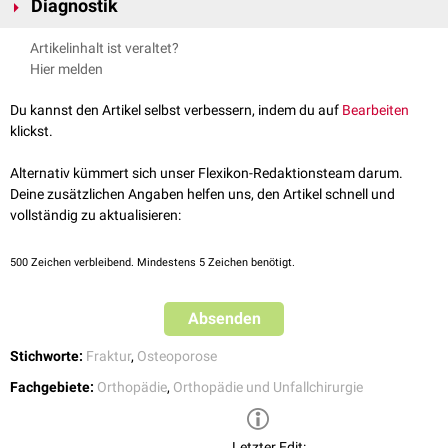
Diagnostik
Patienten, der aufgrund einer Osteoporose eine verringerte
Knochendichte
aufweist.
Im Gegensatz zu Insuffizienzfrakturen stellen sich Patienten mit
Artikelinhalt ist veraltet?
Fragilitätsfrakturen häufig frühzeitig in der Klinik vor. Entsprechend
Hier melden
finden sich noch keine Knochenumbauprozesse (
Sklerose
) oder
abgrenzbare Frakturlinien in der Bildgebung. Weiterhin sind spongiöse
Du kannst den Artikel selbst verbessern, indem du auf
Bearbeiten
Frakturlinien im osteoporotischen Knochen und in der stark verfetteten
klickst.
Massa lateralis
mit ihren "
Alar Voids
" selbst in der
Computertomographie
nur schwer zu erkennen. Daher muss auf diskrete Unterbrechungen der
Alternativ kümmert sich unser Flexikon-Redaktionsteam darum.
Kortikalis
geachtet werden. Bei unklarem Befund wird eine
MRT
Deine zusätzlichen Angaben helfen uns, den Artikel schnell und
empfohlen, bei der ein
Knochenmarködem
in flüssigkeitssensitiven
vollständig zu aktualisieren:
Sequenzen (z.B.
STIR
) und spongiöse Frakturlinien in
T1-Sequenzen
mit
hoher
Sensitivität
dargestellt werden.
500
Zeichen verbleibend. Mindestens 5 Zeichen benötigt.
Absenden
Stichworte:
Fraktur
,
Osteoporose
Fachgebiete:
Orthopädie
,
Orthopädie und Unfallchirurgie
Letzter Edit: