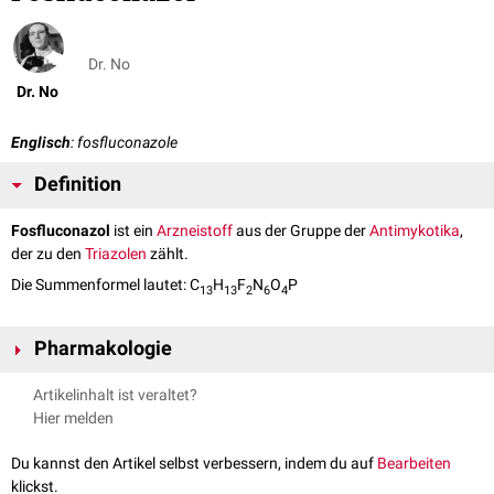
Dr. No
Dr. No
Englisch
: fosfluconazole
Definition
Fosfluconazol
ist ein
Arzneistoff
aus der Gruppe der
Antimykotika
,
der zu den
Triazolen
zählt.
Die Summenformel lautet: C
H
F
N
O
P
13
13
2
6
4
Pharmakologie
Fosfluconazol ist eine wasserlösliche Vorstufe (
Prodrug
) von
Artikelinhalt ist veraltet?
Fluconazol
, die selbst
in vitro
keine antimykotische Wirkung hat.
Hier melden
Fosfluconazol wird im Organismus durch
alkalische Phosphatase
in die
aktive Wirksubstanz Fluconazol und
Phosphorsäure
gespalten. Die
Du kannst den Artikel selbst verbessern, indem du auf
Bearbeiten
Substanz wurde entwickelt, um das für die
parenterale
Gabe von
klickst.