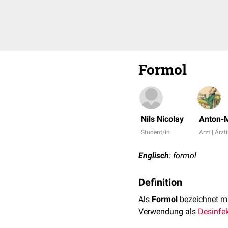
Formol
Nils Nicolay
Anton-M
Student/in
Arzt | Ärzt
Englisch
: formol
Definition
Als
Formol
bezeichnet m
Verwendung als
Desinfek