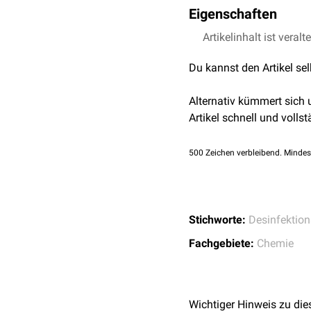
Eigenschaften
Formol ist
Artikelinhalt ist veralt
toxisch
. Man s
Du kannst den Artikel se
Alternativ kümmert sich
Artikel schnell und vollst
500
Zeichen verbleibend. Mindes
Stichworte:
Desinfektion
Fachgebiete:
Chemie
Wichtiger Hinweis zu die