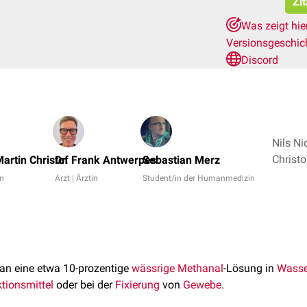
Zi
Was zeigt hie
Versionsgeschic
Discord
Nils Ni
artin Christof
Dr. Frank Antwerpes
Sebastian Merz
in
Arzt | Ärztin
Student/in der Humanmedizin
an eine etwa 10-prozentige
wässrige
Methanal
-Lösung in
Wasse
tionsmittel
oder bei der
Fixierung
von
Gewebe
.