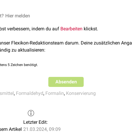
et?
ollte es keinesfalls einatmen.
Hier melden
lbst verbessern, indem du auf
Bearbeiten
klickst.
 unser Flexikon-Redaktionsteam darum. Deine zusätzlichen Anga
ändig zu aktualisieren:
tens 5 Zeichen benötigt.
Absenden
smittel
,
Formaldehyd
,
Formalin
,
Konservierung
Letzter Edit:
sem Artikel
21.03.2024, 09:09