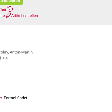
tat kopieren
rher
hte
Artikel erstellen
colay, Anton-Martin
Christof + 4
r
. Formol findet