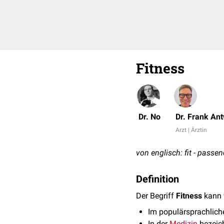
Fitness
Dr. No
Dr. Frank An
Arzt | Ärztin
von englisch: fit - passen
Definition
Der Begriff
Fitness
kann 
Im populärsprachliche
In der
Medizin
bezeich