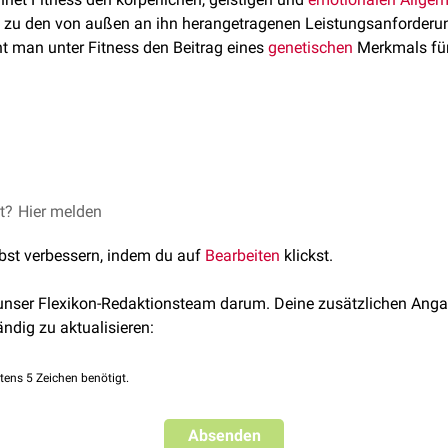
n zu den von außen an ihn herangetragenen Leistungsanforderu
t man unter Fitness den Beitrag eines
genetischen
Merkmals fü
 eines Menschen ist kein quantativ meßbarer Parameter, sondern
ne Faktoren eingehen. Dazu zählen unter anderem:
et?
ist die
Hier melden
biologische Fitness
ein Maß für die
Adaptation
eines Ind
potenzial
nd leitet sich von der Anzahl
fortpflanzungsfähiger
Nachkommen
lbst verbessern, indem du auf
Bearbeiten
klickst.
 entsprechend unter gleichen Umweltbedingungen mehr Nachkom
ystems
 unser Flexikon-Redaktionsteam darum. Deine zusätzlichen Anga
it
rfolg verwandter Individuen berücksichtigt, spricht man von der
ändig zu aktualisieren:
bei Ressourcenmangel
nsatz für
altruistische Verhaltensweisen
.
k
wird häufig der Begriff
absolute Fitness
verwendet. Er entspric
tens 5 Zeichen benötigt.
ss für ein Individuum eines bestimmten Genotyps.
Absenden