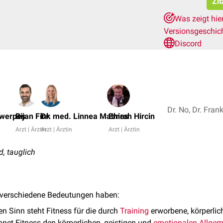
Zit
Was zeigt hie
Versionsgeschic
Discord
twerpes
Bijan Fink
Dr. med. Linnea Mathies
Emrah Hircin
Arzt | Ärztin
Arzt | Ärztin
Arzt | Ärztin
d, tauglich
verschiedene Bedeutungen haben:
n Sinn steht Fitness für die durch
Training
erworbene, körperlic
net Fitness den körperlichen, geistigen und
emotionalen
Allgem