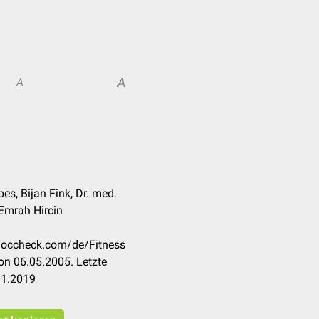
A
A
es, Bijan Fink, Dr. med.
Emrah Hircin
.doccheck.com/de/Fitness
on 06.05.2005. Letzte
11.2019