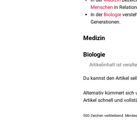
Menschen
in Relatio
In der
Biologie
versteh
Generationen.
Medizin
Die allgemeine "Fitness"
Biologie
Größe, in die verschiede
In der
Artikelinhalt ist veralt
Evolutionsbiologie
Physisches Leistungs
Genotyps
an die Umwelt u
Intelligenz
Du kannst den Artikel se
mit höherer Fitness hat
Emotionale Stabilität
geringerer Fitness.
Zustand des
Immuns
Alternativ kümmert sich
Reproduktionsfähigke
Wird der Fortpflanzungse
Artikel schnell und vollst
Adaptationsfähigkeit
liefert einen Erklärungsa
In der
Populationsgeneti
500
Zeichen verbleibend. Mindes
Erwartungswert der Fitne