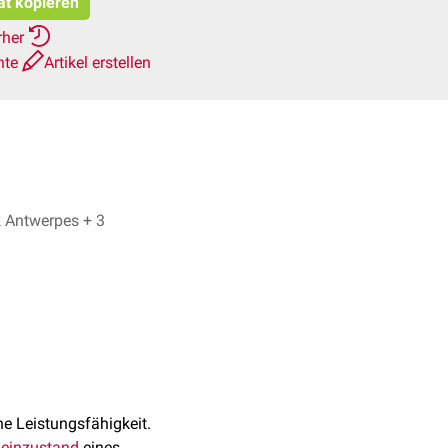
at kopieren
rher
hte
Artikel erstellen
Dr. No, Dr. Frank Antwerpes + 3
he Leistungsfähigkeit.
einzustand
eines