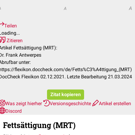
A
A
A
Teilen
Loading...
Zitieren
Artikel Fettsättigung (MRT):
Dr. Frank Antwerpes
Abrufbar unter:
https://flexikon.doccheck.com/de/Fetts%C3%A4ttigung_(MRT)
DocCheck Flexikon 02.12.2021. Letzte Bearbeitung 21.03.2024
Zitat kopieren
Was zeigt hierher
Versionsgeschichte
Artikel erstellen
Discord
Fettsättigung (MRT)