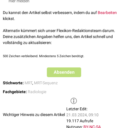
Hier melden
Beurteilung geringer Kontrastunterschiede im benachbarten Gewebe
erschweren und
Artefakte
(z.B. "
Ghosting
") erzeugen. Durch das gezielte
Du kannst den Artikel selbst verbessern, indem du auf
Bearbeiten
Ausblenden des Fettgewebes im MRT-Bild wird dieser Effekt vermieden
klickst.
und so zum Beispiel verhindert, dass
Tumoren
vom umgebenden
Fettgewebe maskiert werden.
Alternativ kümmert sich unser Flexikon-Redaktionsteam darum.
Deine zusätzlichen Angaben helfen uns, den Artikel schnell und
vollständig zu aktualisieren:
500
Zeichen verbleibend. Mindestens 5 Zeichen benötigt.
Absenden
Stichworte:
MRT
,
MRT-Sequenz
Fachgebiete:
Radiologie
Letzter Edit:
Wichtiger Hinweis zu diesem Artikel
21.03.2024, 09:10
19.117 Aufrufe
Nutzung:
BY-NC-SA