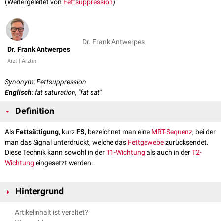
(Weitergeleitet von
Fettsuppression
)
Dr. Frank Antwerpes
Dr. Frank Antwerpes
Arzt | Ärztin
Synonym: Fettsuppression
Englisch
: fat saturation, "fat sat"
Definition
Als
Fettsättigung
, kurz
FS
, bezeichnet man eine
MRT-Sequenz
, bei der
man das Signal unterdrückt, welche das
Fettgewebe
zurücksendet.
Diese Technik kann sowohl in der
T1-Wichtung
als auch in der
T2-
Wichtung
eingesetzt werden.
Hintergrund
Aufgrund seiner kurzen
Relaxationszeit
ist Fettgewebe in der
Artikelinhalt ist veraltet?
Magnetresonanztomographie
stark signalgebend. Es kann dadurch die