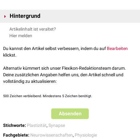
Hintergrund
Die genauen Abläufe der Fazilitation sind bislang (2021) nicht geklärt.
Artikelinhalt ist veraltet?
Ursache ist wahrscheinlich eine gesteigerte
Transmitterfreisetzung
Hier melden
infolge wiederholt eintreffender
Aktionspotentiale
. Dadurch kommt es
u.a. zu einer Erhöhung des
Calciumspiegels
in der
präsynaptischen
Du kannst den Artikel selbst verbessern, indem du auf
Bearbeiten
Endigung.
klickst.
siehe auch
:
propriozeptive neuromuskuläre Fazilitation
‎
Alternativ kümmert sich unser Flexikon-Redaktionsteam darum.
Deine zusätzlichen Angaben helfen uns, den Artikel schnell und
vollständig zu aktualisieren:
500
Zeichen verbleibend. Mindestens 5 Zeichen benötigt.
Absenden
Stichworte:
Plastizität
,
Synapse
Fachgebiete:
Neurowissenschaften
,
Physiologie