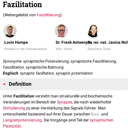
Fazilitation
(Weitergeleitet von
Faszilitierung
)
Lovis Hampe
Dr. Frank Antwerpes
Dr. rer. nat. Janica No
Student/in der Humanmedizin
Arzt | Ärztin
DocCheck Team
Synonyme: synaptische Potenzierung, synaptische Faszilitierung,
Faszilitation, synaptische Bahnung
Englisch
: synaptic facilitation, synaptic potentiation
Definition
Unter
Fazilitation
versteht man strukturelle und biochemische
Veränderungen im Bereich der
Synapse
, die nach wiederholter
Stimulierung
zu einer Verstärkung des Signals führen. Man
unterscheidet basierend auf ihrer Dauer zwischen
Kurz-
und
Langzeitpotenzierung
. Die Vorgänge sind Teil der
synaptischen
Plastizität
.