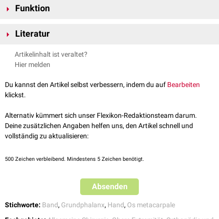
Funktion
der
Palmaraponeurose
sowie an den
Sehnenscheiden
der
Fingerbeuger
befestigt.
Die Faserzüge verhindern ein zu starkes Abspreizen der
Finger
.
Literatur
Waldeyer et al. Anatomie des Menschen: Lehrbuch und Atlas in einem
Artikelinhalt ist veraltet?
Band (De Gruyter Studium) (19th totaly rev. ed.), De Gruyter, 2012
Hier melden
Rohen et al., Fotoatlas der Anatomie: Plus Online-Version in via
medici (9. überarbeitete und erweiterte Ausgabe), Thieme, 2020
Du kannst den Artikel selbst verbessern, indem du auf
Bearbeiten
klickst.
Alternativ kümmert sich unser Flexikon-Redaktionsteam darum.
Deine zusätzlichen Angaben helfen uns, den Artikel schnell und
vollständig zu aktualisieren:
500
Zeichen verbleibend. Mindestens 5 Zeichen benötigt.
Absenden
Stichworte:
Band
,
Grundphalanx
,
Hand
,
Os metacarpale