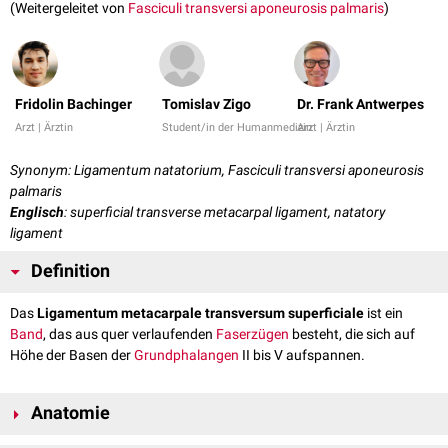
(Weitergeleitet von
Fasciculi transversi aponeurosis palmaris
)
Fridolin Bachinger
Tomislav Zigo
Dr. Frank Antwerpes
Arzt | Ärztin
Student/in der Humanmedizin
Arzt | Ärztin
Synonym: Ligamentum natatorium, Fasciculi transversi aponeurosis
palmaris
Englisch
: superficial transverse metacarpal ligament, natatory
ligament
Definition
Das
Ligamentum metacarpale transversum superficiale
ist ein
Band
, das aus quer verlaufenden
Faserzügen
besteht, die sich auf
Höhe der Basen der
Grundphalangen
II bis V aufspannen.
Anatomie
Das Ligamentum metacarpale transversum superficiale ist an der Haut,