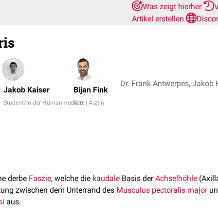
Was zeigt hierher
V
Artikel erstellen
Disco
ris
Jakob Kaiser
Bijan Fink
Student/in der Humanmedizin
Arzt | Ärztin
ine derbe
Faszie
, welche die
kaudale
Basis der
Achselhöhle
(Axill
tung zwischen dem Unterrand des
Musculus pectoralis major
un
si
aus.