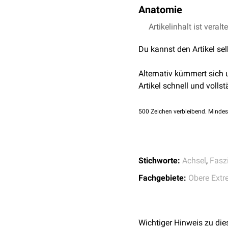
Anatomie
Die Fascia axillaris geht
Artikelinhalt ist veralt
Fascia brachii
über.
Du kannst den Artikel se
Faserzüge, welche die Fas
suspensorium axillae
(Ge
Alternativ kümmert sich
Artikel schnell und vollst
500
Zeichen verbleibend. Mindes
Stichworte:
Achsel
,
Fasz
Fachgebiete:
Obere Extr
Wichtiger Hinweis zu die