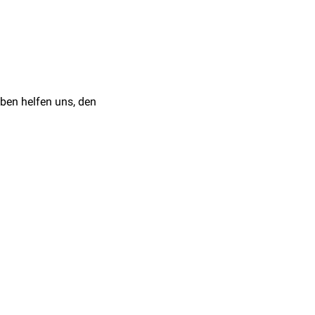
eht armwärts in die
uch als
Ligamentum
ben helfen uns, den