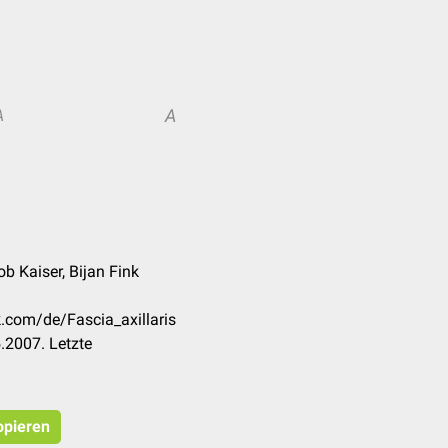
A
A
b Kaiser, Bijan Fink
k.com/de/Fascia_axillaris
.2007. Letzte
opieren