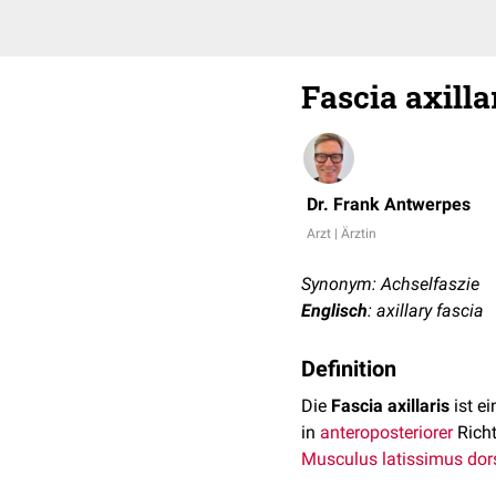
Fascia axilla
Dr. Frank Antwerpes
Arzt | Ärztin
Synonym: Achselfaszie
Englisch
: axillary fascia
Definition
Die
Fascia axillaris
ist e
in
anteroposteriorer
Rich
Musculus latissimus dor