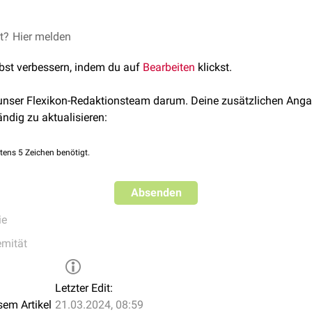
 aus der
et?
Hier melden
Fascia pectoralis
und
Fascia clavipectoralis
hervor und g
lbst verbessern, indem du auf
Bearbeiten
klickst.
cia axillaris mit der Fascia clavipectoralis verbinden, werden a
rdy-Ligament) bezeichnet.
 unser Flexikon-Redaktionsteam darum. Deine zusätzlichen Anga
ändig zu aktualisieren:
tens 5 Zeichen benötigt.
Absenden
ie
emität
Letzter Edit:
sem Artikel
21.03.2024, 08:59