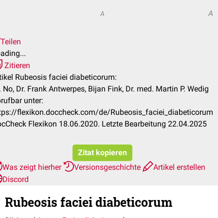
A
A
Teilen
ading...
Zitieren
tikel Rubeosis faciei diabeticorum:
. No, Dr. Frank Antwerpes, Bijan Fink, Dr. med. Martin P. Wedig
rufbar unter:
tps://flexikon.doccheck.com/de/Rubeosis_faciei_diabeticorum
cCheck Flexikon 18.06.2020. Letzte Bearbeitung 22.04.2025
Zitat kopieren
Was zeigt hierher
Versionsgeschichte
Artikel erstellen
Discord
Rubeosis faciei diabeticorum