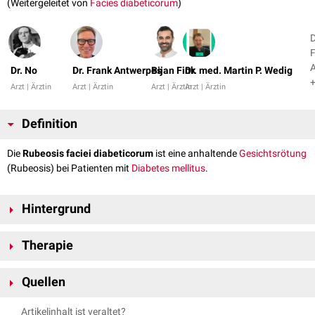
(Weitergeleitet von
Facies diabeticorum
)
D
Dr. No
Dr. Frank Antwerpes
Bijan Fink
Dr. med. Martin P. Wedig
+
Arzt | Ärztin
Arzt | Ärztin
Arzt | Ärztin
Arzt | Ärztin
Definition
Die
Rubeosis faciei diabeticorum
ist eine anhaltende
Gesichtsrötung
(Rubeosis) bei Patienten mit
Diabetes mellitus
.
Hintergrund
Die genaue
Pathogenese
der Rubeosis faciei diabeticorum ist derzeit
Therapie
(2025) nicht bekannt. Sie wird als eine
vegetativ
-
angiopathische
Vasoregulationsstörung mit
Teleangiektasien
infolge kapillärer
Shunts
Die Einstelllung des Diabetes mellitus steht im Vordergrund.
[
1
]
erklärt.
Quellen
Weiterhin können ähnliche Erytheme an den Händen auftreten. Deshalb
↑
Czaika, V.A.: Von Xerosis bis Vitiligo. Hautzeichen der
spricht man übergeordnet auch von einer
Rubeosis diabetica
.
Artikelinhalt ist veraltet?