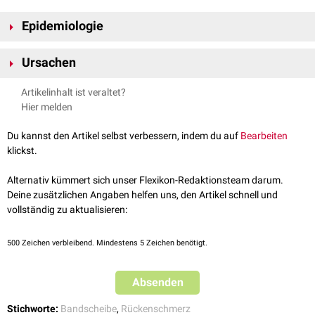
Epidemiologie
Ungefähr 30 % der Patienten nach Bandscheibenoperationen erleiden ein
Ursachen
FBSS.
Die Schmerzen beim Postnukleotomie-Syndrom sind vermutlich sowohl
Artikelinhalt ist veraltet?
nozizeptiver
als auch
neuropathischer
Genese (
Mixed-Pain-Syndrom
):
Hier melden
nozizeptiv: z.B. durch bestehende diskoligamentäre
Instabilität
mit
diskogenen und facettenbedingten Schmerzen
Du kannst den Artikel selbst verbessern, indem du auf
Bearbeiten
neuropathisch: z.B. infolge
epiduraler
Vernarbung und
Fibrose
oder
klickst.
durch mechanische
Wurzelaffektion
Alternativ kümmert sich unser Flexikon-Redaktionsteam darum.
Deine zusätzlichen Angaben helfen uns, den Artikel schnell und
vollständig zu aktualisieren:
500
Zeichen verbleibend. Mindestens 5 Zeichen benötigt.
Absenden
Stichworte:
Bandscheibe
,
Rückenschmerz