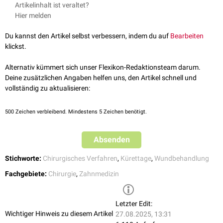
Der Begriff findet sich überwiegend in älterer
Fachliteratur
und wird
Artikelinhalt ist veraltet?
heutzutage (2023) nur selten verwendet.
Hier melden
Du kannst den Artikel selbst verbessern, indem du auf
Bearbeiten
klickst.
Alternativ kümmert sich unser Flexikon-Redaktionsteam darum.
Deine zusätzlichen Angaben helfen uns, den Artikel schnell und
vollständig zu aktualisieren:
500
Zeichen verbleibend. Mindestens 5 Zeichen benötigt.
Absenden
Stichworte:
Chirurgisches Verfahren
,
Kürettage
,
Wundbehandlung
Fachgebiete:
Chirurgie
,
Zahnmedizin
Letzter Edit:
Wichtiger Hinweis zu diesem Artikel
27.08.2025, 13:31