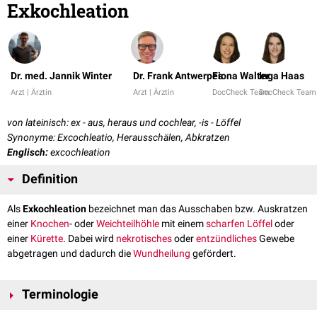
Exkochleation
Dr. med. Jannik Winter
Dr. Frank Antwerpes
Fiona Walter
Inga Haas
Arzt | Ärztin
Arzt | Ärztin
DocCheck Team
DocCheck Team
von lateinisch: ex - aus, heraus und cochlear, -is - Löffel
Synonyme: Excochleatio, Herausschälen, Abkratzen
Englisch:
excochleation
Definition
Als
Exkochleation
bezeichnet man das Ausschaben bzw. Auskratzen
einer
Knochen
- oder
Weichteilhöhle
mit einem
scharfen Löffel
oder
einer
Kürette
. Dabei wird
nekrotisches
oder
entzündliches
Gewebe
abgetragen und dadurch die
Wundheilung
gefördert.
Terminologie