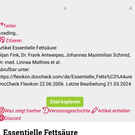
A
A
A
Teilen
oading...
Zitieren
rtikel Essentielle Fettsäure:
Bijan Fink, Dr. Frank Antwerpes, Johannes Maximilian Schmid,
r. med. Linnea Mathies et al.
Abrufbar unter:
https://flexikon.doccheck.com/de/Essentielle_Fetts%C3%A4ure
DocCheck Flexikon 22.06.2006. Letzte Bearbeitung 21.03.2024
Zitat kopieren
Was zeigt hierher
Versionsgeschichte
Artikel erstellen
Discord
Essentielle Fettsäure