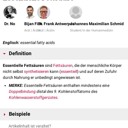
Dr. No
Bijan Fink
Dr. Frank Antwerpes
Johannes Maximilian Schmid
Arzt | Ärztin
Arzt | Ärztin
Student/in der Humanmedizin
Englisch:
essential fatty acids
Definition
Essentielle Fettsäuren
sind
Fettsäuren
, die der menschliche Körper
nicht selbst
synthetisieren
kann (
essentiell
) und auf deren Zufuhr
durch Nahrung er unbedingt angewiesen ist.
MERKE:
Essentielle Fettsäuren enthalten mindestens eine
Doppelbindung
distal des 9. Kohlenstoffatoms des
Kohlenwasserstoffgerüstes
.
Beispiele
Zu den essentiellen Fettsäuren gehören die
Linolsäure
sowie die
Artikelinhalt ist veraltet?