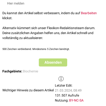
Linolensäure
. Diese beiden Fettsäuren besitzen nämlich eine bzw. zwei
Hier melden
Doppelbindungungen hinter dem Kohlenstoff-Atom 9, für deren
Synthese im menschlichen Organismus keine
Enzyme
vorliegen.
Du kannst den Artikel selbst verbessern, indem du auf
Bearbeiten
Aus
Linolsäure
kann durch Desaturierung und Kettenverlängerung die
klickst.
semiessentielle
Arachidonsäure
hergestellt werden.
Alternativ kümmert sich unser Flexikon-Redaktionsteam darum.
Deine zusätzlichen Angaben helfen uns, den Artikel schnell und
vollständig zu aktualisieren:
500
Zeichen verbleibend. Mindestens 5 Zeichen benötigt.
Absenden
Fachgebiete:
Biochemie
Letzter Edit:
Wichtiger Hinweis zu diesem Artikel
21.03.2024, 08:49
131.507 Aufrufe
Nutzung:
BY-NC-SA