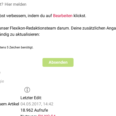
mmt es bei Exspiration zu einem Abfall des intrabronchialen D
et?
Hier melden
her im Verlauf dem Pleuradruck entspricht. Ist dieser "Equal Pre
lbst verbessern, indem du auf
Bearbeiten
klickst.
 Druck weiter oral negativere Werte als der umgebende Druck a
ynamische
Atemwegsobstruktion
sorgen. Da der physiologische 
 unser Flexikon-Redaktionsteam darum. Deine zusätzlichen Anga
siert ist, verhindern dort Knorpelstrukturen die Kompression.
ändig zu aktualisieren:
egserkrankungen
(z.B. bei
COPD
) kann es zu einer Verschiebung 
erursacht eine Kompression der kleineren
Bronchioli
, denen en
tens 5 Zeichen benötigt.
Absenden
e
ie
Letzter Edit:
sem Artikel
04.05.2017, 14:42
18.962 Aufrufe