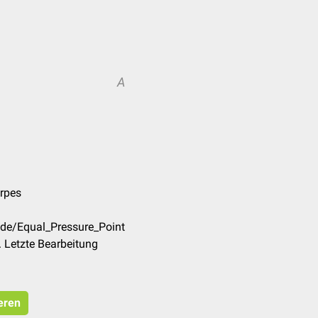
A
erpes
/de/Equal_Pressure_Point
 Letzte Bearbeitung
eren