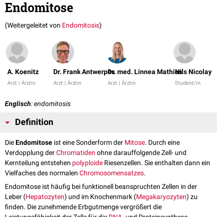
Endomitose
(Weitergeleitet von
Endomitosis
)
A. Koenitz
Dr. Frank Antwerpes
Dr. med. Linnea Mathies
Nils Nicolay
Arzt | Ärztin
Arzt | Ärztin
Arzt | Ärztin
Student/in
Englisch
: endomitosis
Definition
Die
Endomitose
ist eine Sonderform der
Mitose
. Durch eine
Verdopplung der
Chromatiden
ohne darauffolgende Zell- und
Kernteilung entstehen
polyploide
Riesenzellen. Sie enthalten dann ein
Vielfaches des normalen
Chromosomensatzes
.
Endomitose ist häufig bei funktionell beanspruchten Zellen in der
Leber (
Hepatozyten
) und im Knochenmark (
Megakaryozyten
) zu
finden. Die zunehmende Erbgutmenge vergrößert die