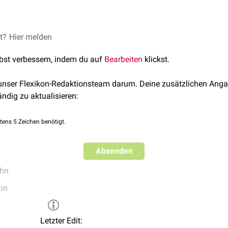
gischen Foramens hat der Wurzelkanal einen Durchmesser von 0
et?
Hier melden
n
weiter verengt. Das Foramen physiologicum markiert den idea
lbst verbessern, indem du auf
Bearbeiten
klickst.
 unser Flexikon-Redaktionsteam darum. Deine zusätzlichen Anga
ändig zu aktualisieren:
tens 5 Zeichen benötigt.
Absenden
hn
in
Letzter Edit: