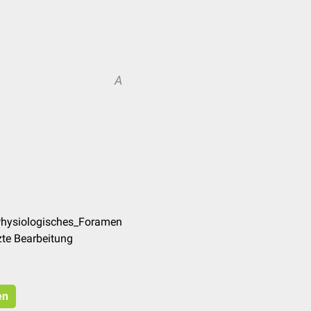
A
Physiologisches_Foramen
zte Bearbeitung
en