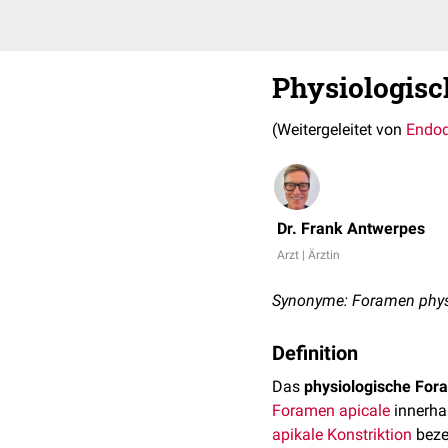
Physiologis
(Weitergeleitet von
Endod
Dr. Frank Antwerpes
Arzt | Ärztin
Synonyme: Foramen phys
Definition
Das
physiologische For
Foramen apicale
innerha
apikale Konstriktion
beze