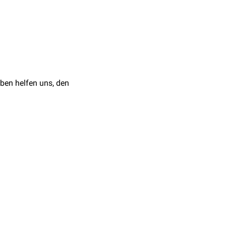
,15 bis 0,25 mm. Mit
len Endpunkt einer
ben helfen uns, den