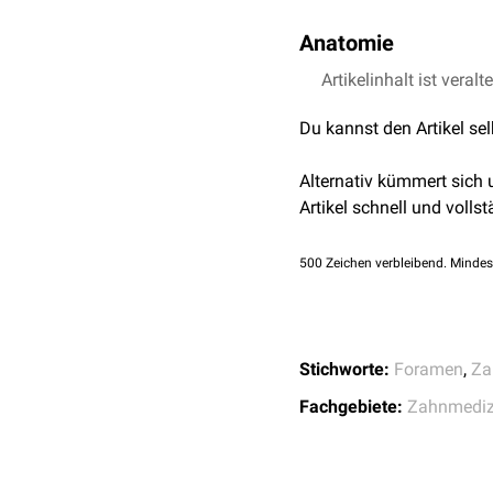
Anatomie
Im Bereich des physiolo
Artikelinhalt ist veralt
dem Alter wird das
Lume
Du kannst den Artikel se
Wurzelkanalbehandlung
.
Alternativ kümmert sich
Artikel schnell und vollst
500
Zeichen verbleibend. Mindes
Stichworte:
Foramen
,
Za
Fachgebiete:
Zahnmediz