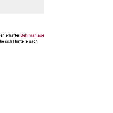
fehlerhafter
Gehirnanlage
die sich Hirnteile nach
 mit Hirnventrikelanteilen
kes
agung an der Basis und
plastischer
tionsfähigem