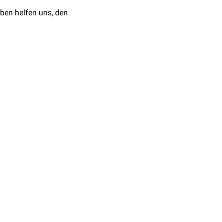
st die Operation nur bei
ben helfen uns, den