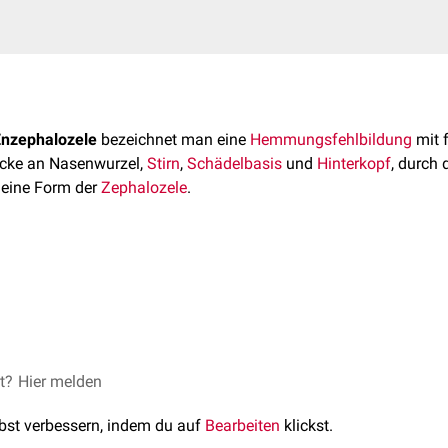
Enzephalozele
bezeichnet man eine
Hemmungsfehlbildung
mit 
ücke an Nasenwurzel,
Stirn
,
Schädelbasis
und
Hinterkopf
, durch 
 eine Form der
Zephalozele
.
ohne Beteiligung der Hirnliquorräume (
Kenenzephalozele
) oder
rliegen, im letzteren Fall häufig einschließlich eines Hirnhautsac
zele
).
Verschluss der
et?
Hier melden
Hirnhäute
- bei kleiner Enzephalozele durch Abtr
plastik
, bei großen Zelen durch Rückverlagerung einschließlich 
lbst verbessern, indem du auf
Bearbeiten
klickst.
Die
Reposition
von sich durch große Lücken vorwölbendem funk