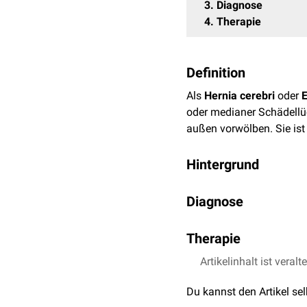
3
Diagnose
4
Therapie
Definition
Als
Hernia cerebri
oder
oder medianer Schädell
außen vorwölben. Sie ist
Hintergrund
Eine Enzephalozele kann 
Diagnose
(
Enzephalozystozele
) vo
(
Enzephalozystomeningo
CT
Therapie
MRT
Die Therapie besteht im 
Artikelinhalt ist veralt
Verschluss durch
Faszien
Du kannst den Artikel se
Schädeldefektdeckung. 