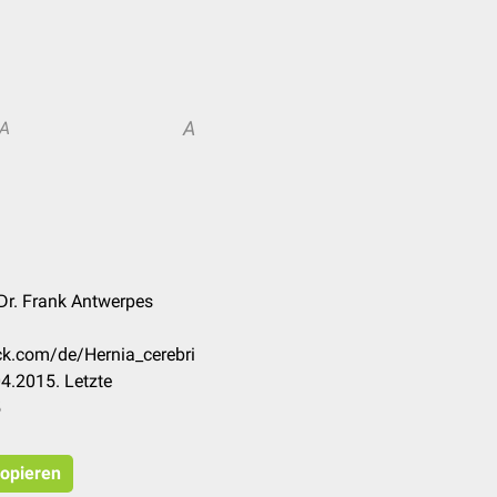
A
A
Dr. Frank Antwerpes
eck.com/de/Hernia_cerebri
4.2015. Letzte
5
kopieren