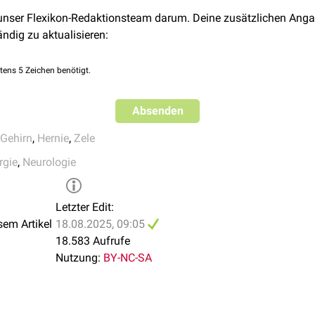
ten, meist wird das fehlgebildete Gewebe abgetragen. Dringlich i
 unser Flexikon-Redaktionsteam darum. Deine zusätzlichen Anga
nfektionsgefahr.
ändig zu aktualisieren:
tens 5 Zeichen benötigt.
Absenden
Gehirn
,
Hernie
,
Zele
rgie
,
Neurologie
Letzter Edit:
sem Artikel
18.08.2025, 09:05
18.583 Aufrufe
Nutzung:
BY-NC-SA