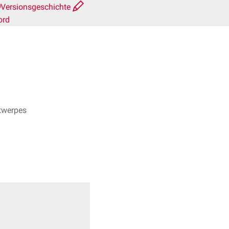
Versionsgeschichte
ord
twerpes