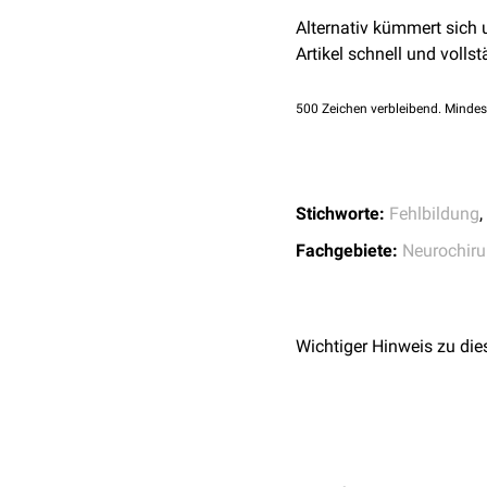
Nervengewebe gelingt sel
Alternativ kümmert sich
einer
Liquorfistel
wegen I
Artikel schnell und vollst
500
Zeichen verbleibend. Mindes
Stichworte:
Fehlbildung
,
Fachgebiete:
Neurochiru
Wichtiger Hinweis zu die