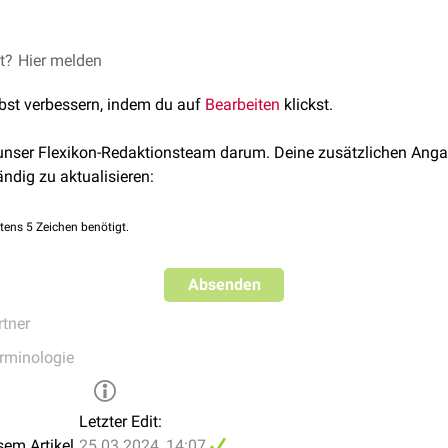
et?
Hier melden
lbst verbessern, indem du auf
Bearbeiten
klickst.
nylgruppe
 unser Flexikon-Redaktionsteam darum. Deine zusätzlichen Anga
ändig zu aktualisieren:
tens 5 Zeichen benötigt.
Absenden
tner
rminologie
Letzter Edit:
sem Artikel
25.03.2024, 14:07