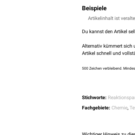
Beispiele
+
Artikelinhalt ist veralt
H
+
Br
Du kannst den Artikel se
S
O
3
C-
Atom
in einer
Carbo
Alternativ kümmert sich
Carbenium-Ion
Artikel schnell und vollst
500
Zeichen verbleibend. Mindes
Stichworte:
Reaktionspar
Fachgebiete:
Chemie
,
Te
Wichtiger Hinweis zu die