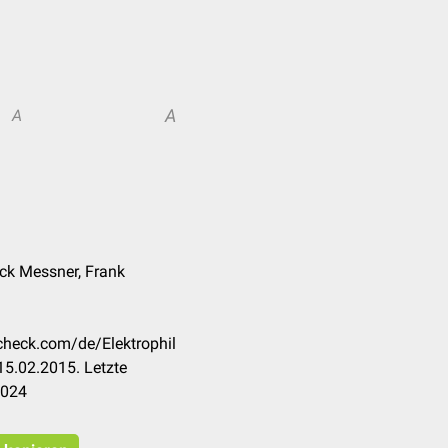
A
A
ick Messner, Frank
ccheck.com/de/Elektrophil
5.02.2015. Letzte
2024