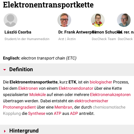
Elektronentransportkette
László Csorba
Dr. Frank Antwerpes
Simon Schuckel
Dr. rer.
Student/in der Humanmedizin
Arzt | Ärztin
DocCheck Team
DocCheck
Englisch:
electron transport chain (ETC)
Definition
Die
Elektronentransportkette
, kurz
ETK
, ist ein
biologischer
Prozess,
bei dem
Elektronen
von einem
Elektronendonator
über eine Kette
spezialisierter
Moleküle
auf einen oder mehrere
Elektronenakzeptoren
übertragen werden. Dabei entsteht ein
elektrochemischer
Protonengradient
über eine
Membran
, der durch
chemiosmotische
Kopplung
die
Synthese
von
ATP
aus
ADP
antreibt.
Hintergrund