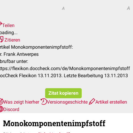
A
A
Teilen
oading...
Zitieren
rtikel Monokomponentenimpfstoff:
r. Frank Antwerpes
brufbar unter:
ttps://flexikon.doccheck.com/de/Monokomponentenimpfstoff
ocCheck Flexikon 13.11.2013. Letzte Bearbeitung 13.11.2013
Zitat kopieren
Was zeigt hierher
Versionsgeschichte
Artikel erstellen
Discord
Monokomponentenimpfstoff