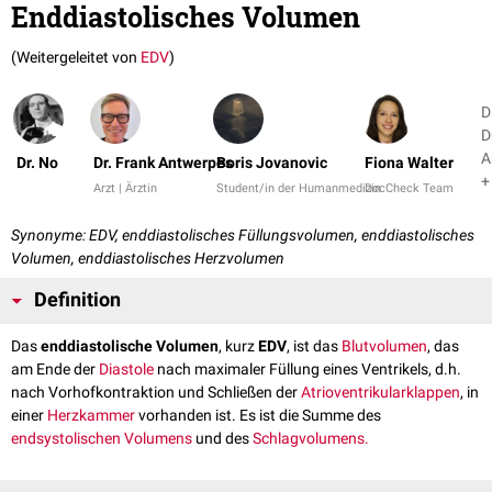
Enddiastolisches Volumen
(Weitergeleitet von
EDV
)
D
D
A
Dr. No
Dr. Frank Antwerpes
Boris Jovanovic
Fiona Walter
+
Arzt | Ärztin
Student/in der Humanmedizin
DocCheck Team
Synonyme: EDV, enddiastolisches Füllungsvolumen, enddiastolisches
Volumen, enddiastolisches Herzvolumen
Definition
Das
enddiastolische Volumen
, kurz
EDV
, ist das
Blutvolumen
, das
am Ende der
Diastole
nach maximaler Füllung eines Ventrikels, d.h.
nach Vorhofkontraktion und Schließen der
Atrioventrikularklappen
, in
einer
Herzkammer
vorhanden ist. Es ist die Summe des
endsystolischen Volumens
und des
Schlagvolumens.