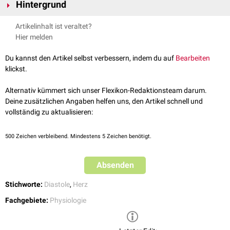
Hintergrund
Das enddiastolische Volumen repräsentiert das größte Blutvolumen in
Artikelinhalt ist veraltet?
den Kammern während des Herzzyklus. Man unterscheidet:
Hier melden
Links­ventrikuläres end­dias­to­lisches Volumen
(LVEDV)
Rechtsventrikuläres enddiastolisches Volumen
(RVEDV)
Du kannst den Artikel selbst verbessern, indem du auf
Bearbeiten
klickst.
Das enddiastolische Volumen wird in ml angegeben. Das LVEDV beträgt
normalerweise bei Männern bis zu 150
ml
und bei Frauen bis zu 106 ml.
Alternativ kümmert sich unser Flexikon-Redaktionsteam darum.
Das RVEDV liegt mit 150 bis 160 ml etwas höher. Beide Werte werden
Deine zusätzlichen Angaben helfen uns, den Artikel schnell und
u.a. beeinflusst durch:
vollständig zu aktualisieren:
Vorlast
Zentralen Venendruck
(ZVD)
500
Zeichen verbleibend. Mindestens 5 Zeichen benötigt.
Absenden
Stichworte:
Diastole
,
Herz
Fachgebiete:
Physiologie