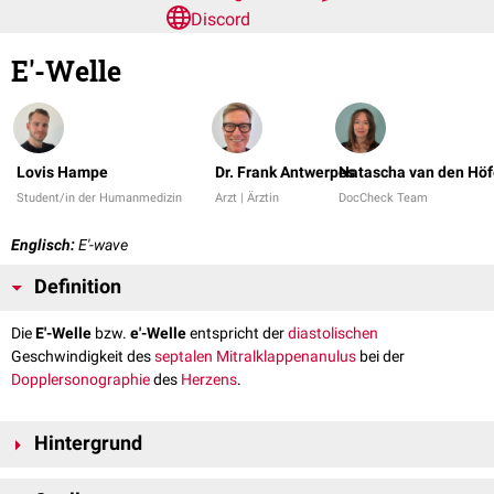
Discord
E'-Welle
Lovis Hampe
Dr. Frank Antwerpes
Natascha van den Höf
Student/in der Humanmedizin
Arzt | Ärztin
DocCheck Team
Englisch:
E'-wave
Definition
Die
E'-Welle
bzw.
e'-Welle
entspricht der
diastolischen
Geschwindigkeit des
septalen
Mitralklappenanulus
bei der
Dopplersonographie
des
Herzens
.
Hintergrund
Die Ebene des Mitralklappenanulus entfernt sich während der
Diastole