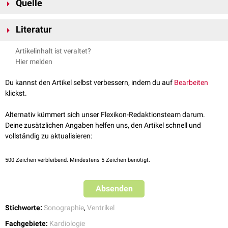
Quelle
vom
Ultraschallkopf
, deshalb ist die gemessene Geschwindigkeit negativ.
[
1
]
↑
EKG & Echo Training;
Klinische Echokardiographie
; abgerufen am
Als Teil der
Literatur
E/E'-Ratio
spielt die E'-Welle eine Rolle bei der Beurteilung des
23.04.2024
linksventrikulären enddiastolischen Drucks
.
Checkliste Echokardiografie. Böhmeke T, Schmidt A, Hrsg. 5.,
Artikelinhalt ist veraltet?
vollständig überarbeitete Auflage. Stuttgart: Thieme; 2015.
Hier melden
doi:10.1055/b-003-125876
Du kannst den Artikel selbst verbessern, indem du auf
Bearbeiten
klickst.
Alternativ kümmert sich unser Flexikon-Redaktionsteam darum.
Deine zusätzlichen Angaben helfen uns, den Artikel schnell und
vollständig zu aktualisieren:
500
Zeichen verbleibend. Mindestens 5 Zeichen benötigt.
Absenden
Stichworte:
Sonographie
,
Ventrikel
Fachgebiete:
Kardiologie