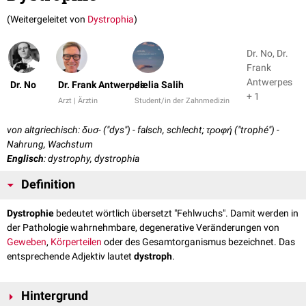
(Weitergeleitet von
Dystrophia
)
Dr. No, Dr.
Frank
Antwerpes
Dr. No
Dr. Frank Antwerpes
Jielia Salih
+ 1
Arzt | Ärztin
Student/in der Zahnmedizin
von altgriechisch: δυσ- ("dys") - falsch, schlecht; τροφή ("trophé") -
Nahrung, Wachstum
Englisch
: dystrophy, dystrophia
Definition
Dystrophie
bedeutet wörtlich übersetzt "Fehlwuchs". Damit werden in
der Pathologie wahrnehmbare, degenerative Veränderungen von
Geweben
,
Körperteilen
oder des Gesamtorganismus bezeichnet. Das
entsprechende Adjektiv lautet
dystroph
.
Hintergrund