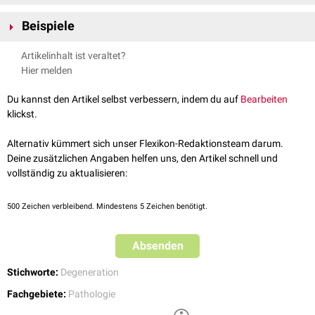
Dystrophien können sehr unterschiedliche Ursachen haben, z.B.
Beispiele
genetische
Defekte,
Krankheiten
,
Traumen
oder Minderversorgung mit
Nährstoffen (
Trophik
)
Myotone Dystrophie
Artikelinhalt ist veraltet?
Eine Dystrophie ist in der Regel mit einer eingeschränkten Funktion, einer
Muskeldystrophie
Hier melden
erhöhten Anfälligkeit und einem vorzeitigen Verschleiß der betroffenen
Makuladystrophie
Körperareale verbunden.
Sudeck-Dystrophie
Du kannst den Artikel selbst verbessern, indem du auf
Bearbeiten
Nageldystrophie
klickst.
Alternativ kümmert sich unser Flexikon-Redaktionsteam darum.
Deine zusätzlichen Angaben helfen uns, den Artikel schnell und
vollständig zu aktualisieren:
500
Zeichen verbleibend. Mindestens 5 Zeichen benötigt.
Absenden
Stichworte:
Degeneration
Fachgebiete:
Pathologie