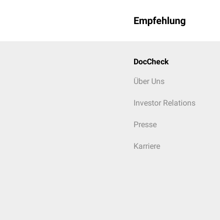
Empfehlung
DocCheck
Über Uns
Investor Relations
Presse
Karriere