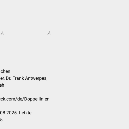
A
A
ichen:
er, Dr. Frank Antwerpes,
Reh
heck.com/de/Doppellinien-
08.2025. Letzte
25