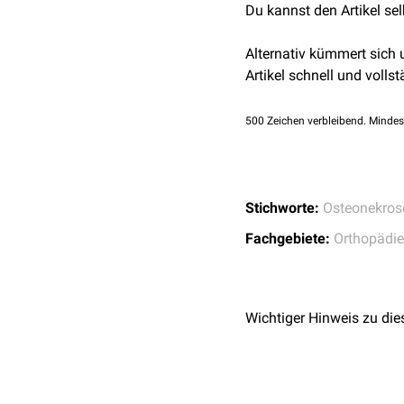
Du kannst den Artikel se
Archives Imaging of O
28. doi:10.1148/rg.3
Alternativ kümmert sich
Artikel schnell und vollst
500
Zeichen verbleibend. Mindes
Stichworte:
Osteonekros
Fachgebiete:
Orthopädie
Wichtiger Hinweis zu die