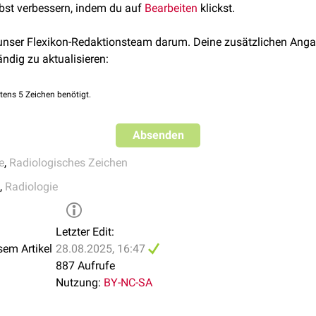
lbst verbessern, indem du auf
Bearbeiten
klickst.
steonecrosis: Radiologic-Pathologic Correlation.
(2014) Radio
44140019.
 unser Flexikon-Redaktionsteam darum. Deine zusätzlichen Anga
ändig zu aktualisieren:
tens 5 Zeichen benötigt.
Absenden
e
,
Radiologisches Zeichen
,
Radiologie
Letzter Edit:
sem Artikel
28.08.2025, 16:47
887 Aufrufe
Nutzung:
BY-NC-SA