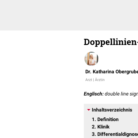
Doppellinien
Dr. Katharina Obergrub
Arzt | Ärztin
Englisch:
double line sig
Inhaltsverzeichnis
1
Definition
2
Klinik
3
Differentialdignos