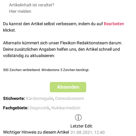
↑
Kumaresh et al.
Back to Basics – ‘Must Know’ Classical Signs in
Röntgenthoraxaufnahme
kann ein Hinweis auf eine Vergrößerung des
Artikelinhalt ist veraltet?
Thoracic Radiology
Journal of Clinical Imaging Science, 2015,
linken Vorhofs sein. Es ist definiert durch eine auftretende
Verdichtung
Hier melden
abgerufen am 25.08.2021
des
Weichteilgewebes
im rechten
retrokardialen
Bereich, die von einer
↑
Chai et al.
Radiologic Diagnosis of Osteoid Osteoma: From Simple
[
1
]
Trübung des rechten Vorhofs begleitet wird.
Du kannst den Artikel selbst verbessern, indem du auf
Bearbeiten
to Challenging Findings
RadioGraphics, 2010, abgerufen am
klickst.
25.08.2021
Osteoidosteom
Im Rahmen eines Osteiodosteoms zeigt sich das Double Density Sign in
Alternativ kümmert sich unser Flexikon-Redaktionsteam darum.
der
Szintigraphie
. Es ergibt sich durch eine starke Anreicherung des
Deine zusätzlichen Angaben helfen uns, den Artikel schnell und
radioaktiven
Markers
an der Stelle des
Nidus
und eine niedrige Aufnahme
vollständig zu aktualisieren:
[
2
]
in dessen Umgebung.
500
Zeichen verbleibend. Mindestens 5 Zeichen benötigt.
Absenden
Stichworte:
Kardiomegalie
,
Osteoidosteom
Fachgebiete:
Diagnostik
,
Nuklearmedizin
Letzter Edit:
Wichtiger Hinweis zu diesem Artikel
31.08.2021, 12:40