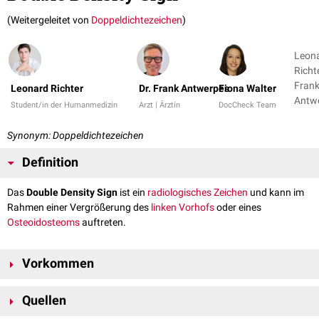
(Weitergeleitet von
Doppeldichtezeichen
)
Leon
Richte
Fran
Leonard Richter
Dr. Frank Antwerpes
Fiona Walter
Antw
Student/in der Humanmedizin
Arzt | Ärztin
DocCheck Team
+ 1
Synonym: Doppeldichtezeichen
Definition
Das
Double Density Sign
ist ein
radiologisches Zeichen
und kann im
Rahmen einer Vergrößerung des
linken Vorhofs
oder eines
Osteoidosteoms
auftreten.
Vorkommen
Vergrößerung des linken Vorhofs
Quellen
Das Auftreten des Double Density Signs in einer