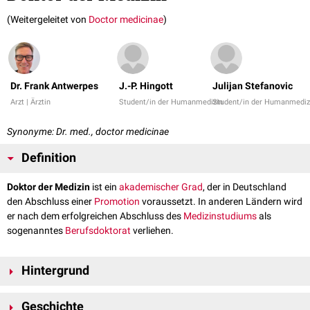
(Weitergeleitet von
Doctor medicinae
)
Dr. Frank Antwerpes
J.-P. Hingott
Julijan Stefanovic
Arzt | Ärztin
Student/in der Humanmedizin
Student/in der Humanmediz
Synonyme: Dr. med., doctor medicinae
Definition
Doktor der Medizin
ist ein
akademischer Grad
, der in Deutschland
den Abschluss einer
Promotion
voraussetzt. In anderen Ländern wird
er nach dem erfolgreichen Abschluss des
Medizinstudiums
als
sogenanntes
Berufsdoktorat
verliehen.
Hintergrund
In den USA, Österreich und anderen Ländern wird der Doktortitel nach
Geschichte
dem Abschluss eines Diplomstudiengangs der
Humanmedizin
verliehen.