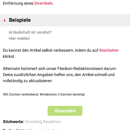
Entfernung eines
Divertikels
.
Beispiele
Eine Divertikulektomie kommt unter anderem zum Einsatz bei:
Artikelinhalt ist veraltet?
Zenker-Divertikel
Hier melden
Harnblasendivertikel
(z.B.
Hutch-Divertikel
)
Du kannst den Artikel selbst verbessern, indem du auf
Bearbeiten
klickst.
Alternativ kümmert sich unser Flexikon-Redaktionsteam darum.
Deine zusätzlichen Angaben helfen uns, den Artikel schnell und
vollständig zu aktualisieren:
500
Zeichen verbleibend. Mindestens 5 Zeichen benötigt.
Absenden
Stichworte:
Divertikel
,
Resektion