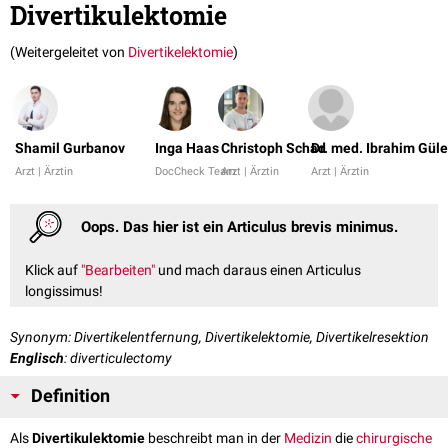
Divertikulektomie
(Weitergeleitet von
Divertikelektomie
)
Shamil Gurbanov
Inga Haas
Christoph Schad
Dr. med. Ibrahim Güle
Arzt | Ärztin
DocCheck Team
Arzt | Ärztin
Arzt | Ärztin
Oops. Das hier ist ein Articulus brevis minimus.
Klick auf
"Bearbeiten"
und mach daraus einen Articulus
longissimus!
Synonym: Divertikelentfernung, Divertikelektomie, Divertikelresektion
Englisch
: diverticulectomy
Definition
Als
Divertikulektomie
beschreibt man in der
Medizin
die
chirurgische