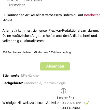
Verkürzung der
QT-Dauer
Aufgerufen am 3. August, 2023
Hier melden
↑
Albrecht Ohly, Marion Kiening: Kurzlehrbuch EKG - endlich
Weiterhin können eine leichte Verlängerung des
PQ-Intervalls
(negativ
verständlich, Kapitel 13.5 Einfluss von Medikamenten 2. Auflage,
dromotrope
Wirkung) und eine
U-Welle
auftreten.
Du kannst den Artikel selbst verbessern, indem du auf
Bearbeiten
Elsevier Verlag München, 2015.
klickst.
Es besteht keine Korrelation zwischen der Ausprägung des Effekts und
[
2
]
dem
Serumspiegel
der Herzglykoside.
Alternativ kümmert sich unser Flexikon-Redaktionsteam darum.
Deine zusätzlichen Angaben helfen uns, den Artikel schnell und
vollständig zu aktualisieren:
500
Zeichen verbleibend. Mindestens 5 Zeichen benötigt.
Absenden
Stichworte:
EKG-Zeichen
Fachgebiete:
Kardiologie
,
Pharmakologie
Letzter Edit:
Wichtiger Hinweis zu diesem Artikel
21.03.2024, 09:10
11.900 Aufrufe