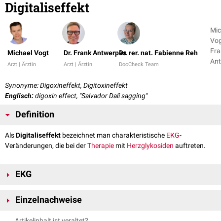
Digitaliseffekt
Mic
Vog
Fra
Michael Vogt
Dr. Frank Antwerpes
Dr. rer. nat. Fabienne Reh
An
Arzt | Ärztin
Arzt | Ärztin
DocCheck Team
+ 1
Synonyme: Digoxineffekt, Digitoxineffekt
Englisch:
digoxin effect, "Salvador Dali sagging"
Definition
Als
Digitaliseffekt
bezeichnet man charakteristische
EKG
-
Veränderungen, die bei der
Therapie
mit
Herzglykosiden
auftreten.
EKG
[
1
]
Im EKG zeigen sich typischerweise:
Einzelnachweise
generalisierte, muldenförmige
ST-Streckensenkungen
Abflachung oder
Inversion
der
T-Welle
, häufig
biphasisches
T
↑
Ed Burns, Robert Buttner
Digoxin Effect
Life in the FastLane.
Artikelinhalt ist veraltet?