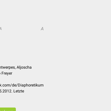
A
A
ntwerpes, Aljoscha
o Freyer
eck.com/de/Diaphoretikum
.2012. Letzte