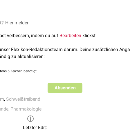
et?
Hier melden
lbst verbessern, indem du auf
Bearbeiten
klickst.
 unser Flexikon-Redaktionsteam darum. Deine zusätzlichen Anga
ändig zu aktualisieren:
tens 5 Zeichen benötigt.
Absenden
um
,
Schweißtreibend
unde
,
Pharmakologie
Letzter Edit: