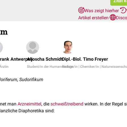
Zitat 
Was zeigt hierher
Artikel erstellen
Disco
um
Frank Antwerpes
Aljoscha Schmidt
Dipl.-Biol. Timo Freyer
 Ärztin
Student/in der Humanmedizin
Biologe/in | Chemiker/in | Naturwissenscha
oriferum, Sudorifikum
hnet man
Arzneimittel
, die
schweißtreibend
wirken. In der Regel s
flanzliche Diaphoretika sind: