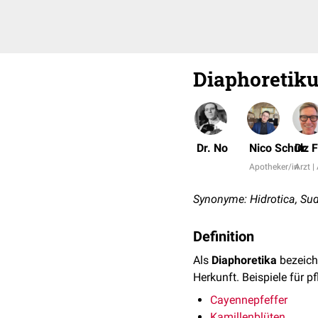
Diaphoretik
Dr. No
Nico Schulz
Dr. 
Apotheker/in
Arzt |
Synonyme: Hidrotica, Sud
Definition
Als
Diaphoretika
bezeic
Herkunft. Beispiele für p
Cayennepfeffer
Kamillenblüten