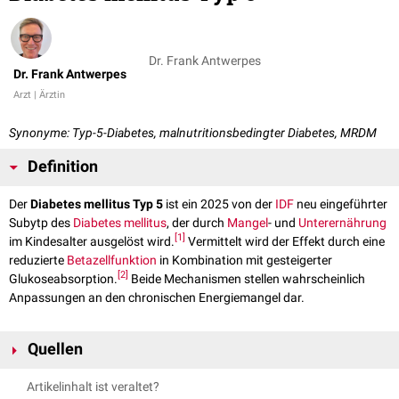
Dr. Frank Antwerpes
Dr. Frank Antwerpes
Arzt | Ärztin
Synonyme: Typ-5-Diabetes, malnutritionsbedingter Diabetes, MRDM
Definition
Der
Diabetes mellitus Typ 5
ist ein 2025 von der
IDF
neu eingeführter
Subytp des
Diabetes mellitus
, der durch
Mangel
- und
Unterernährung
[
1
]
im Kindesalter ausgelöst wird.
Vermittelt wird der Effekt durch eine
reduzierte
Betazellfunktion
in Kombination mit gesteigerter
[
2
]
Glukoseabsorption.
Beide Mechanismen stellen wahrscheinlich
Anpassungen an den chronischen Energiemangel dar.
Quellen
↑
International Diabetes Federation:
IDF launches new type 5
Artikelinhalt ist veraltet?
diabetes working group
. 15. April 2025