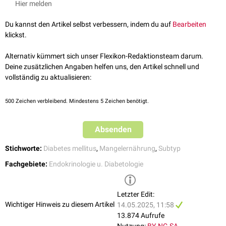
Hier melden
↑
Lontchi-Yimagou E, Dasgupta R, Anoop S, Kehlenbrink S, Koppaka
S, Goyal A, Venkatesan P, Livingstone R, Ye K, Chapla A, Carey M,
Du kannst den Artikel selbst verbessern, indem du auf
Bearbeiten
Jose A, Rebekah G, Wickramanayake A, Joseph M, Mathias P,
klickst.
Manavalan A, Kurian ME, Inbakumari M, Christina F, Stein D, Thomas
N, Hawkins M. An Atypical Form of Diabetes Among Individuals With
Alternativ kümmert sich unser Flexikon-Redaktionsteam darum.
Low BMI. Diabetes Care. 2022 Jun 2;45(6):1428-1437. doi:
Deine zusätzlichen Angaben helfen uns, den Artikel schnell und
10.2337/dc21-1957
. PMID:
35522035
; PMCID: PMC9184261.
vollständig zu aktualisieren:
500
Zeichen verbleibend. Mindestens 5 Zeichen benötigt.
Absenden
Stichworte:
Diabetes mellitus
,
Mangelernährung
,
Subtyp
Fachgebiete:
Endokrinologie u. Diabetologie
Letzter Edit:
Wichtiger Hinweis zu diesem Artikel
14.05.2025, 11:58
13.874 Aufrufe