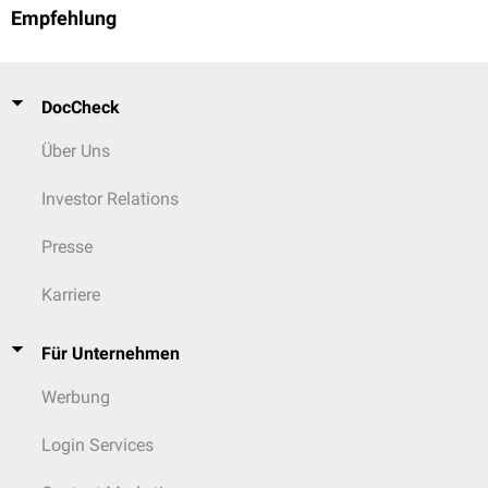
Empfehlung
DocCheck
Über Uns
Investor Relations
Presse
Karriere
Für Unternehmen
Werbung
Login Services