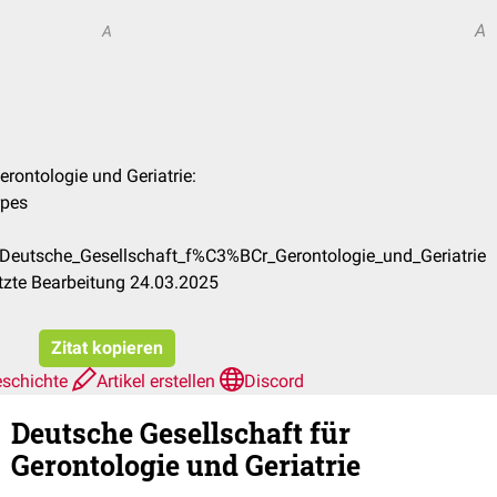
A
A
erontologie und Geriatrie:
rpes
/Deutsche_Gesellschaft_f%C3%BCr_Gerontologie_und_Geriatrie
tzte Bearbeitung 24.03.2025
Zitat kopieren
eschichte
Artikel erstellen
Discord
Deutsche Gesellschaft für
Gerontologie und Geriatrie