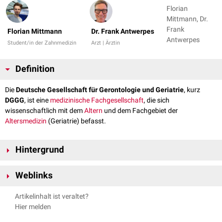
Florian
Mittmann, Dr.
Frank
Florian Mittmann
Dr. Frank Antwerpes
Antwerpes
Student/in der Zahnmedizin
Arzt | Ärztin
Definition
Die
Deutsche Gesellschaft für Gerontologie und Geriatrie
, kurz
DGGG
, ist eine
medizinische Fachgesellschaft
, die sich
wissenschaftlich mit dem
Altern
und dem Fachgebiet der
Altersmedizin
(Geriatrie) befasst.
Hintergrund
Die DGGG widmet sich verschiedenen Aufgaben, darunter:
Weblinks
Entwicklung von
Leitlinien
und Standards
Fort
- und
Weiterbildungen
in der
Gerontologie
und Geriatrie
[1]
dggg-online.de - abgerufen am 23.03.2025
Artikelinhalt ist veraltet?
Politisches Engagement
Hier melden