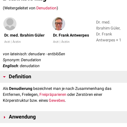
(Weitergeleitet von
Denudation
)
Dr. med.
Ibrahim Güler,
Dr. Frank
Dr. med. Ibrahim Güler
Dr. Frank Antwerpes
Antwerpes + 1
Arzt | Ärztin
Arzt | Ärztin
von lateinisch: denudare - entblößen
Synonym: Denudation
Englisch
: denudation
Definition
Als
Denudierung
bezeichnet man je nach Zusammenhang das
Entfernen, Freilegen,
Freipräparieren
oder Zerstören einer
Körperstruktur bzw. eines
Gewebes
.
Anwendung
Der Begriff Denudierung wird u.a. in folgenden Situationen verwendet: