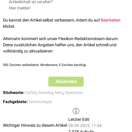
Artikelinhalt ist veraltet?
Denudierung von
Gefäßen
oder
Nerven
: schonende Frei­präparie­rung
Hier melden
anatomi­scher Strukturen im Rahmen ei­ner
Operation
. Dadurch wird
die Blut­versorgung und
Innervation
des betroffenen Gewebes
Du kannst den Artikel selbst verbessern, indem du auf
Bearbeiten
erhalten.
klickst.
Denudierung des unteren
Ösophagus
: operative Entfernung der
Vagusäste
in diesem Bereich.
Alternativ kümmert sich unser Flexikon-Redaktionsteam darum.
Deine zusätzlichen Angaben helfen uns, den Artikel schnell und
vollständig zu aktualisieren:
500
Zeichen verbleibend. Mindestens 5 Zeichen benötigt.
Absenden
Stichworte:
Gefäß
,
Gewebe
,
Nerv
,
Operation
Fachgebiete:
Terminologie
Letzter Edit:
Wichtiger Hinweis zu diesem Artikel
08.09.2025, 11:44
7.078 Aufrufe