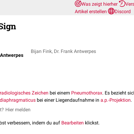
Was zeigt hierher
Ver
Artikel erstellen
Discord
Sign
Bijan Fink, Dr. Frank Antwerpes
k Antwerpes
radiologisches Zeichen
bei einem
Pneumothorax
. Es bezieht si
odiaphragmaticus
bei einer Liegendaufnahme in
a.p.-Projektion
.
et?
Hier melden
lbst verbessern, indem du auf
Bearbeiten
klickst.