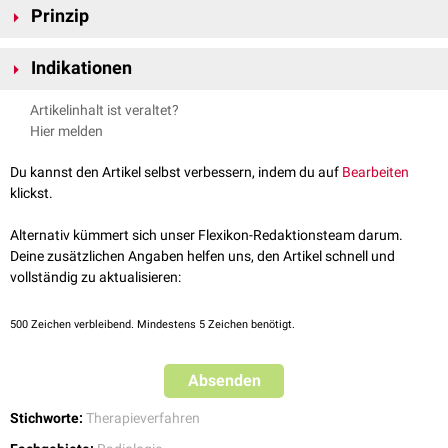
Prinzip
Die Cyber-Knife-Technologie nutzt hochdosierte
Photonenstrahlung
aus
Indikationen
einem
Linearbeschleuniger
und richtet diese mit Hilfe eines frei
beweglichen Roboterarms präzise auf das definierte Ziel. Eine Fixierung
Anwendungsbereiche des Cyber-Knifes sind vor allem schwer
Artikelinhalt ist veraltet?
des Patienten in einem
stereotaktischen Rahmen
ist nicht notwendig. Die
zugängliche Tumoren der Hirnregion, sowie inoperable Tumoren in
Hier melden
Dosisleistung
ist mit 6
Gray
geringer als die Dosisleistung des Gamma-
anderen Körperregionen.
Knifes - das Gewebe kann ggf. bis zu 5 mal bestrahlt werden.
Du kannst den Artikel selbst verbessern, indem du auf
Bearbeiten
klickst.
Alternativ kümmert sich unser Flexikon-Redaktionsteam darum.
Deine zusätzlichen Angaben helfen uns, den Artikel schnell und
vollständig zu aktualisieren:
500
Zeichen verbleibend. Mindestens 5 Zeichen benötigt.
Absenden
Stichworte:
Therapieverfahren