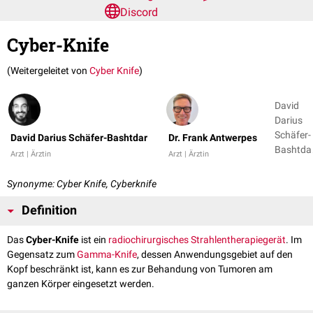
Discord
Cyber-Knife
(Weitergeleitet von
Cyber Knife
)
David
Darius
Schäfer-
David Darius Schäfer-Bashtdar
Dr. Frank Antwerpes
Bashtdar
Arzt | Ärztin
Arzt | Ärztin
Dr. Fran
Antwerp
Synonyme: Cyber Knife, Cyberknife
Definition
Das
Cyber-Knife
ist ein
radiochirurgisches
Strahlentherapiegerät
. Im
Gegensatz zum
Gamma-Knife
, dessen Anwendungsgebiet auf den
Kopf beschränkt ist, kann es zur Behandung von Tumoren am
ganzen Körper eingesetzt werden.