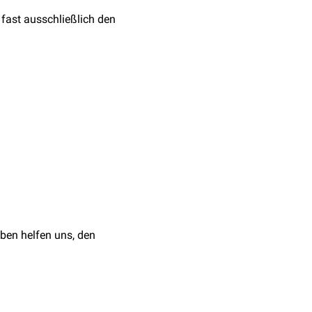
r fast ausschließlich den
 parvum
, das sowohl Tiere
ner
Zoonose
.
cheiden. Daher wird
.
ben helfen uns, den