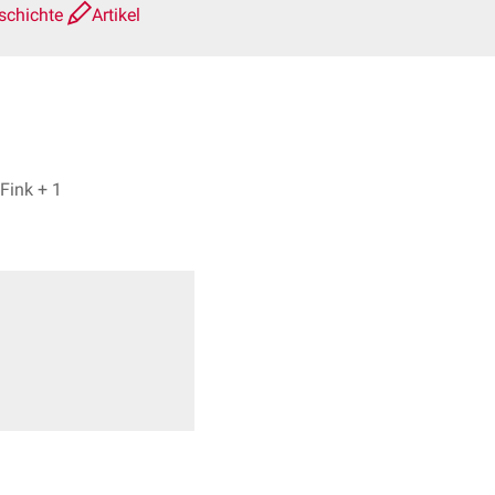
schichte
Artikel
Dr. Frank Antwerpes, Bijan Fink + 1