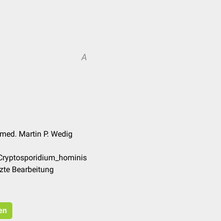
A
. med. Martin P. Wedig
/Cryptosporidium_hominis
zte Bearbeitung
en