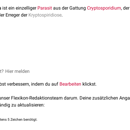
s
ist ein einzelliger
Parasit
aus der Gattung
Cryptosporidium
, de
der Erreger der
Kryptospiridiose
.
 hat ein eingeschränkteres
Wirtsspektrum
als
Cryptosporidium
fällt. Es hat dadurch eine geringere Bedeutung als Auslöser ei
sporidium hominis nicht von anderen Kryptosporidien zu unters
che Differenzierung mithilfe der
PCR
getroffen.
 siedelt sich im
et?
Hier melden
Gastrointestinaltrakt
an und löst Durchfälle aus
lbst verbessern, indem du auf
Bearbeiten
klickst.
 unser Flexikon-Redaktionsteam darum. Deine zusätzlichen Anga
ändig zu aktualisieren:
tens 5 Zeichen benötigt.