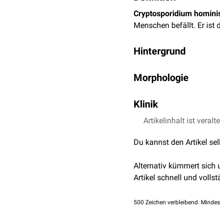
Cryptosporidium homini
Menschen befällt. Er ist 
Hintergrund
Cryptosporidium hominis
Morphologie
als auch den Menschen be
Morphologisch ist Crypto
Klinik
diagnostisch die genetis
Cryptosporidium hominis
Artikelinhalt ist veralt
Du kannst den Artikel se
Alternativ kümmert sich
Artikel schnell und vollst
500
Zeichen verbleibend. Mindes